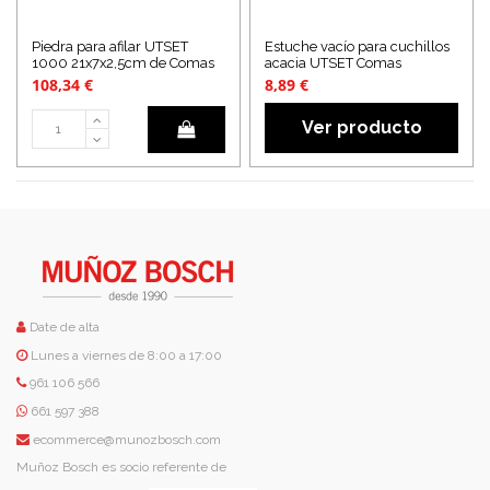
Piedra para afilar UTSET
Estuche vacío para cuchillos
1000 21x7x2,5cm de Comas
acacia UTSET Comas
108,34 €
8,89 €
Ver producto
Date de alta
Lunes a viernes de 8:00 a 17:00
961 106 566
661 597 388
ecommerce@munozbosch.com
Muñoz Bosch es socio referente de