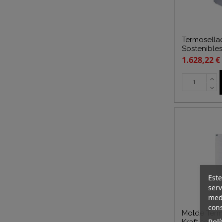
Termosella
Sostenible
1.628,22 €
Este
serv
medi
cons
Molde Term
Polí