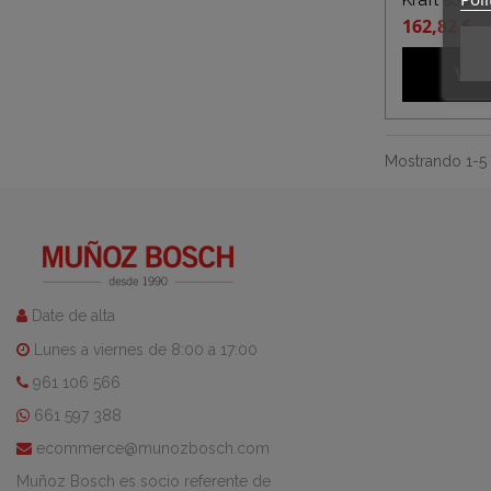
Kraft soste
162,82 €
Ver
Mostrando 1-5 d
Date de alta
Lunes a viernes de 8:00 a 17:00
961 106 566
661 597 388
ecommerce@munozbosch.com
Muñoz Bosch es socio referente de