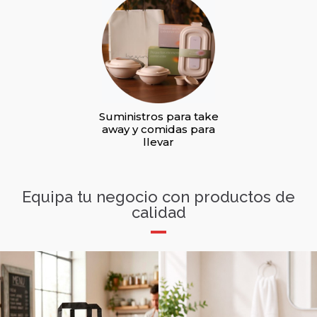
a catering
Suministros para take
Suministros para hot
e bodas
away y comidas para
y casas rurales
llevar
Equipa tu negocio con productos de
calidad