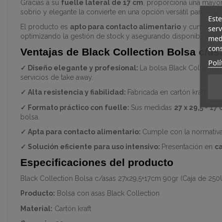
Gracias a su
fuelle lateral de 17 cm
, proporciona una mayor
sobrio y elegante la convierte en una opción versátil para est
Este
El producto es
apto para contacto alimentario
y cumple con
serv
optimizando la gestión de stock y asegurando disponibilida
medi
cons
Ventajas de Black Collection Bolsa c/a
Polí
✓
Diseño elegante y profesional:
La bolsa Black Collectio
servicios de take away.
✓
Alta resistencia y fiabilidad:
Fabricada en cartón kraft de
9
✓
Formato práctico con fuelle:
Sus medidas
27 x 29,5 + 17
bolsa.
✓
Apta para contacto alimentario:
Cumple con la normativa 
✓
Solución eficiente para uso intensivo:
Presentación en
c
Especificaciones del producto
Black Collection Bolsa c/asas 27x29,5+17cm 90gr (Caja de 250
Producto:
Bolsa con asas Black Collection
Material:
Cartón kraft