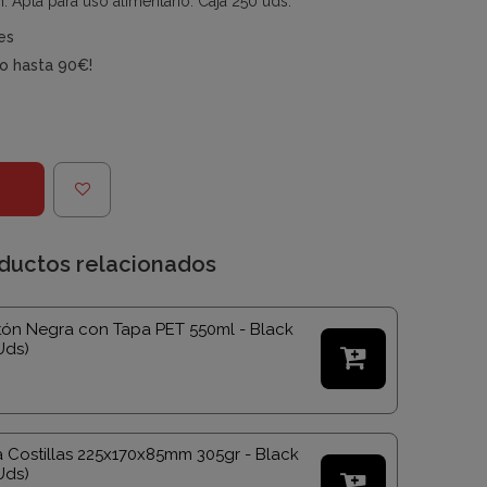
. Apta para uso alimentario. Caja 250 uds.
es
do hasta 90€!
ductos relacionados
tón Negra con Tapa PET 550ml - Black
Uds)

a Costillas 225x170x85mm 305gr - Black
Uds)
