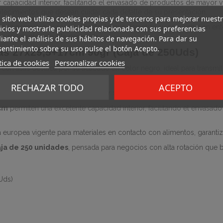
 capacidad interior, facilitando el envasado de productos de mayor 
ablecimientos que desean cuidar cada detalle de su presentación.
 sitio web utiliza cookies propias y de terceros para mejorar nuest
 la normativa europea vigente, lo que garantiza su seguridad en ent
icios y mostrarle publicidad relacionada con sus preferencias
d en momentos de alta demanda.
ante el análisis de sus hábitos de navegación. Para dar su
entimiento sobre su uso pulse el botón Acepto.
sas 27x29,5+17cm 90gr (Caja de 250Uds)
tica de cookies
Personalizar cookies
n con asas destaca por su acabado en color negro, ideal para transmi
RECHAZAR TODO
ACEPTO
0 g
, ofrece una estructura sólida y segura para el transporte de pro
 cm
permiten una excelente capacidad interior, facilitando el envasad
europea vigente para materiales en contacto con alimentos, garantiz
aja de 250 unidades
, pensada para negocios con alta rotación que 
Uds)