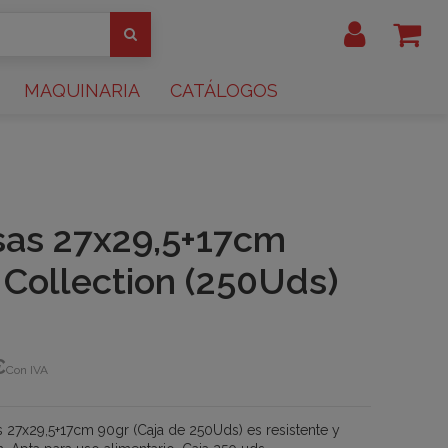
MAQUINARIA
CATÁLOGOS
sas 27x29,5+17cm
 Collection (250Uds)
€
Con IVA
s 27x29,5+17cm 90gr (Caja de 250Uds) es resistente y