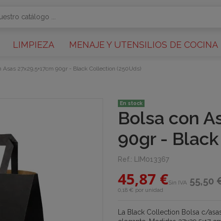
LIMPIEZA
MENAJE Y UTENSILIOS DE COCINA
n Asas 27x29,5+17cm 90gr - Black Collection (250Uds)
En stock
Bolsa con A
90gr - Black
Ref.:
LIM013367
45,87 €
55,50 
Sin IVA
0,18 € por unidad
La Black Collection Bolsa c/asa