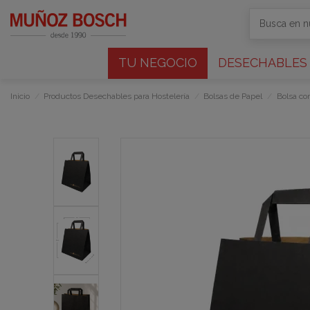
TU NEGOCIO
DESECHABLES
Inicio
Productos Desechables para Hostelería
Bolsas de Papel
Bolsa co