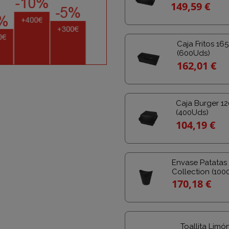
149,59 €
Caja Fritos 1
(600Uds)
162,01 €
Caja Burger 1
(400Uds)
104,19 €
Envase Patatas 
Collection (100
170,18 €
Toallita Limó