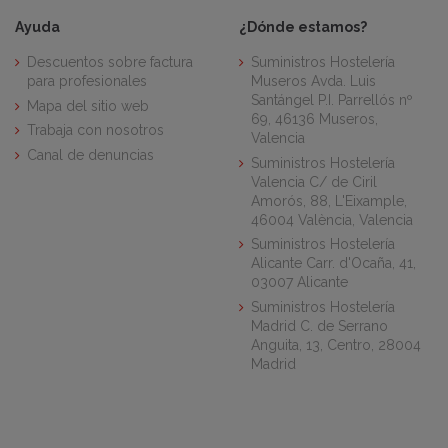
Ayuda
¿Dónde estamos?
Descuentos sobre factura
Suministros Hostelería
para profesionales
Museros Avda. Luis
Santángel P.I. Parrellós nº
Mapa del sitio web
69, 46136 Museros,
Trabaja con nosotros
Valencia
Canal de denuncias
Suministros Hostelería
Valencia C/ de Ciril
Amorós, 88, L'Eixample,
46004 València, Valencia
Suministros Hostelería
Alicante Carr. d'Ocaña, 41,
03007 Alicante
Suministros Hostelería
Madrid C. de Serrano
Anguita, 13, Centro, 28004
Madrid