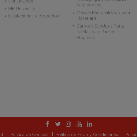
Contáctanos
para comida
MB University
Menaje Personalizado para
Instalaciones y proyectos
Hostelería
Carros y Bandejas Porta
Paellas para Paellas
Elegance
dad
Política de Cookies
Política de Envío y Condiciones
Polít