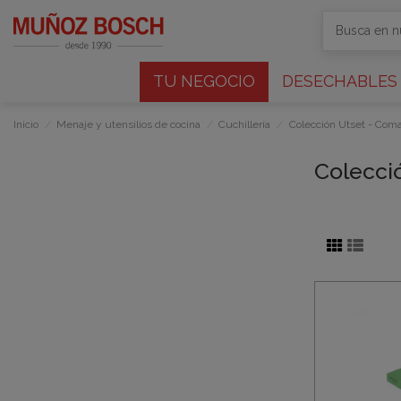
TU NEGOCIO
DESECHABLES
Inicio
Menaje y utensilios de cocina
Cuchillería
Colección Utset - Com
Colecci