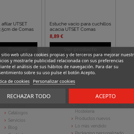
 afilar UTSET
Estuche vacío para cuchillos
2,5cm de Comas
acacia UTSET Comas
8,89 €
Comprar
Ver producto
 sitio web utiliza cookies propias y de terceros para mejorar nuest
icios y mostrarle publicidad relacionada con sus preferencias
ante el análisis de sus hábitos de navegación. Para dar su
entimiento sobre su uso pulse el botón Acepto.
e 2 artículo(s)
tica de cookies
Personalizar cookies
RECHAZAR TODO
ACEPTO
Sobre nosotros
Portfolio
Empresa
Ofertas en Productos de
Hostelería
Catálogos
Productos nuevos
Servicios
Lo más vendido
Blog
Packaging personalizado