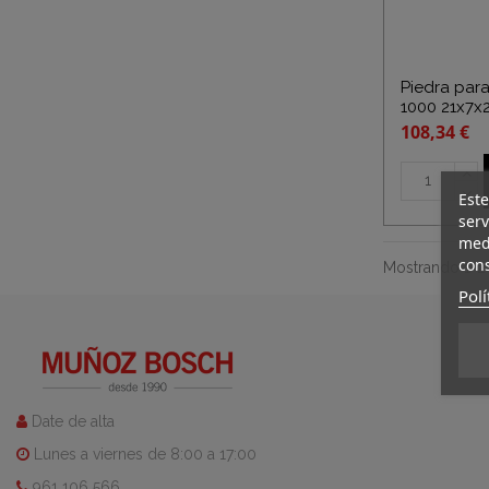
Piedra para
1000 21x7x
108,34 €
Este
serv
medi
cons
Mostrando 1-2 d
Polí
Date de alta
Lunes a viernes de 8:00 a 17:00
961 106 566