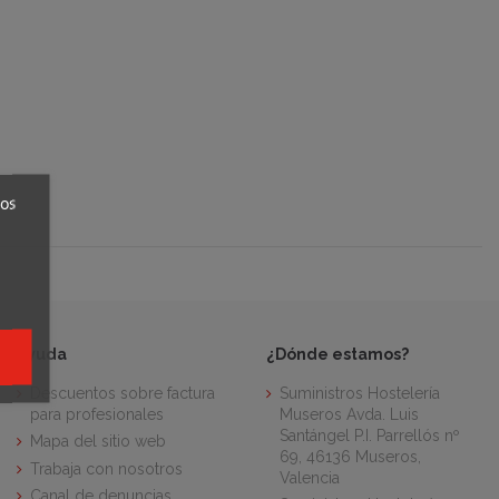
ros
Ayuda
¿Dónde estamos?
Descuentos sobre factura
Suministros Hostelería
para profesionales
Museros Avda. Luis
Santángel P.I. Parrellós nº
Mapa del sitio web
69, 46136 Museros,
Trabaja con nosotros
Valencia
Canal de denuncias