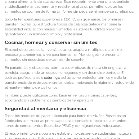
silicona alimentaria de alta pureza. Este recubrimiento crea una superficie
antideslizante, antiadherente y resistente al calor, permitiendo que los
alimentos se cocinen de forma uniforme sin pegarse ni romperse al retirarlos.
Soporta temperaturas superiores a 220 °C, sin quemarse, deformarse ni
transferir olores. Su estructura fibrosa de celulosa tratada mantiene la
estabilidad incluso con masas húmedas, azúcares fundidos o aceites,
garantizando un horneado limpio y profesional.
Cocinar, hornear y conservar sin límites
El papel siliconado es tan versátil que se adapta a múltiples etapas del
proceso gastronómico: sirve para hornear, enfriar, congelar o presentar
alimentos sin necesidad de cambiar de soporte.
En panaderías y obradores, permite cocer piezas de masa sin engrasar la
bandeja, asegurando un dorado homogéneo y un desmolde perfecto. En
cocinas profesionales o
caterings
, actúa como protector térmico y evita la
transferencia de residuos entre bandejas, mejorando la higiene y reduciendo
el mantenimiento de los hornos.
También puede utilizarse como base en rejillas o vitrinas calientes,
soportando sin problema los cambios de temperatura.
Seguridad alimentaria y eficiencia
Todos los modelos de papel siliconado para horno de Muñoz Bosch están
fabricados con materias primas aptas para contacto directo con alimentos,
libres de componentes fluorados (PFAS) y de migraciones indeseadas.
El recubrimiento de silicona es estable y no desprende sustancias incluso a
altas temperaturas. Esto garantiza la seguridad del producto final y la