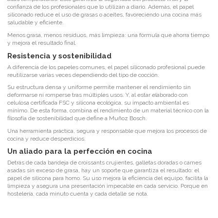
confianza de los profesionales que lo utilizan a diario. Además, el papel
siliconado reduce el uso de grasas o aceites, favoreciendo una cocina más
saludable y eficiente.
Menos grasa, menos residuos, más limpieza: una fórmula que ahorra tiempo
y mejora el resultado final.
Resistencia y sostenibilidad
A diferencia de los papeles comunes, el papel siliconado profesional puede
reutilizarse varias veces dependiendo del tipo de cocción.
Su estructura densa y uniforme permite mantener el rendimiento sin
deformarse ni romperse tras múltiples usos. Y, al estar elaborado con
celulosa certificada FSC y silicona ecológica, su impacto ambiental es
mínimo. De esta forma, combina el rendimiento de un material técnico con la
filosofía de sostenibilidad que define a Muñoz Bosch.
Una herramienta práctica, segura y responsable que mejora los procesos de
cocina y reduce desperdicios.
Un aliado para la perfección en cocina
Detrás de cada bandeja de croissants crujientes, galletas doradas o carnes
asadas sin exceso de grasa, hay un soporte que garantiza el resultado: el
papel de silicona para horno. Su uso mejora la eficiencia del equipo, facilita la
limpieza y asegura una presentación impecable en cada servicio. Porque en
hostelería, cada minuto cuenta y cada detalle se nota.