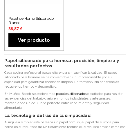
Papel de Horno Siliconado
Blanco
38,87 €
Ver producto
Papel siliconado para hornear: precisión, limpieza y
resultados perfectos
Cada cocina profesional busca eficiencia sin sacrificar la calidad. El papel
siliconado para hornear se ha convertido en un imprescindible por su
capacidad para garantizar cocciones limpias, uniformes y sin adherencias,
reduciendo tiempo y desperdicio.
En Muñoz Bosch seleccionamos
papeles siliconados
diseñados para resistir
las exigencias del trabajo diario en hornos industriales y artesanales,
manteniendo un equilibrio perfecto entre rendimiento y seguridad
alimentaria.
La tecnología detrás de la simplicidad
Aunque a simple vista parezca un papel común, el papel de silicona para
horno es el resultado de un tratamiento técnico que recubre ambas caras con