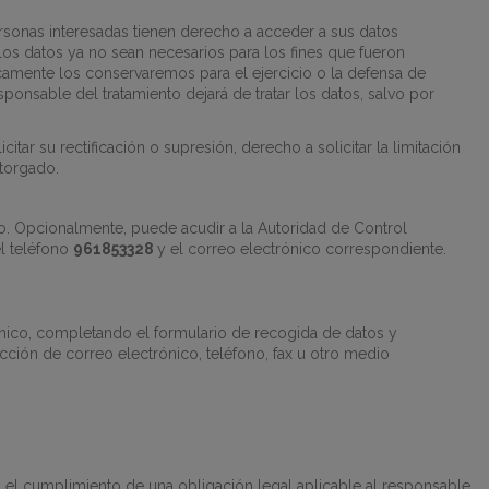
rsonas interesadas tienen derecho a acceder a sus datos
, los datos ya no sean necesarios para los fines que fueron
icamente los conservaremos para el ejercicio o la defensa de
ponsable del tratamiento dejará de tratar los datos, salvo por
tar su rectificación o supresión, derecho a solicitar la limitación
otorgado.
ido. Opcionalmente, puede acudir a la Autoridad de Control
l teléfono
961853328
y el correo electrónico correspondiente.
ónico, completando el formulario de recogida de datos y
ección de correo electrónico, teléfono, fax u otro medio
mo el cumplimiento de una obligación legal aplicable al responsable