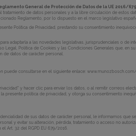
eglamento General de Protección de Datos de la UE 2016/67
 al tratamiento de datos personales y a la libre circulación de estos
ncionado Reglamento, por lo dispuesto en el marco legislativo españ
presente Política de Privacidad, prestando su consentimiento inequív
 para adaptarla a las novedades legislativas, jurisprudenciales o de i
 Legal, Política de Cookies y las Condiciones Generales que, en su 
n de datos de carácter personal.
ón puede consultarse en el siguiente enlace:
www.munozbosch.com
Privacidad” y hacer clic para enviar los datos, o al remitir correos ele
 la presente política de privacidad, y otorga su consentimiento ineq
dencialidad de sus datos de carácter personal, le informamos que se
rsonal y evitar su alteración, pérdida, tratamiento o acceso no autori
n el Art. 32 del RGPD EU 679/2016.