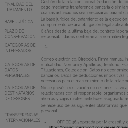
Gestión de la relación laboral (redacción de c
FINALIDAD DEL
pago mediante transferencia bancaria o similares
TRATAMIENTO
cuantas actuaciones sean necesarias para el cu
La base jurídica del tratamiento es la ejecució
BASE JURÍDICA
cumplimiento de una obligación legal aplicable
PLAZO DE
6 años desde la última baja del contrato labora
CONSERVACIÓN
responsabilidades conforme a la normativa lega
CATEGORÍAS DE
INTERESADOS
Correo electrónico, Dirección, Firma manual, I
CATEGORÍAS DE
mutualidad, Nombre y Apellidos, Teléfono, Esta
DATOS
Titulaciones, Colegiación, Datos no económicos
PERSONALES
bancarios, Datos de deducciones impositivas,
necesarios para el mantenimiento de la relación
CATEGORÍAS DE
No se prevé la realización de cesiones, salvo a
DESTINATARIOS
relacionadas con el responsable, organismos de 
DE CESIONES
ahorros y cajas rurales, entidades aseguradora
Se hace uso de las siguientes plataformas que 
personal:
TRANSFERENCIAS
INTERNACIONALES
OFFICE 365 operada por Microsoft y 
https://privacy.microsoft.com/es-es/priv