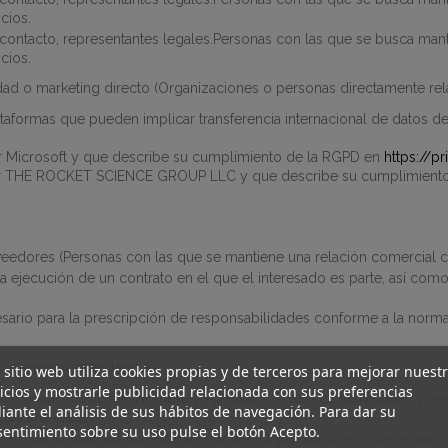
cios.
 contacto, representantes legales.Personas con las que se busca mant
cios.
dad o marketing directo
(
Organizaciones o personas directamente rel
ataformas que pueden implicar transferencia internacional de datos de
 Microsoft y que describe su cumplimiento de la RGPD en
https://p
 THE ROCKET SCIENCE GROUP LLC y que describe su cumplimient
oveedores (Personas con las que se mantiene una relación comercial
 la ejecución de un contrato en el que el interesado es parte, así co
sario para la prescripción de responsabilidades conforme a la normativ
, representantes legales.
 sitio web utiliza cookies propias y de terceros para mejorar nuest
icios y mostrarle publicidad relacionada con sus preferencias
a manual, Móvil, NIF, Nombre y Apellidos, Teléfono, Actividades y neg
ante el análisis de sus hábitos de navegación. Para dar su
nes financieras.
entimiento sobre su uso pulse el botón Acepto.
nes, salvo aquellas autorizadas por ley
(
Organizaciones o personas d