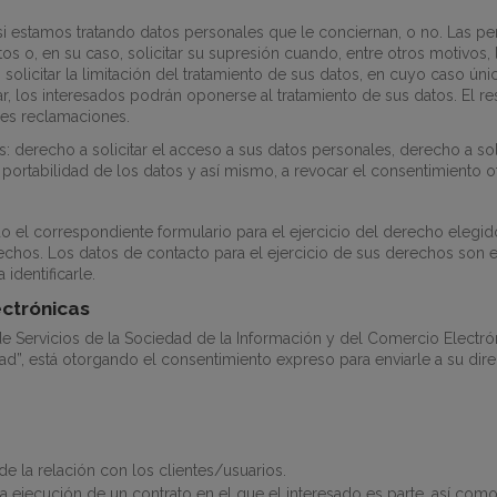
si estamos tratando datos personales que le conciernan, o no. Las pe
ctos o, en su caso, solicitar su supresión cuando, entre otros motivos
solicitar la limitación del tratamiento de sus datos, en cuyo caso ún
, los interesados podrán oponerse al tratamiento de sus datos. El res
les reclamaciones.
 derecho a solicitar el acceso a sus datos personales, derecho a solici
 portabilidad de los datos y así mismo, a revocar el consentimiento 
ndo el correspondiente formulario para el ejercicio del derecho eleg
chos. Los datos de contacto para el ejercicio de sus derechos son e
dentificarle.
ctrónicas
de Servicios de la Sociedad de la Información y del Comercio Electr
dad”, está otorgando el consentimiento expreso para enviarle a su dir
de la relación con los clientes/usuarios.
 la ejecución de un contrato en el que el interesado es parte, así co