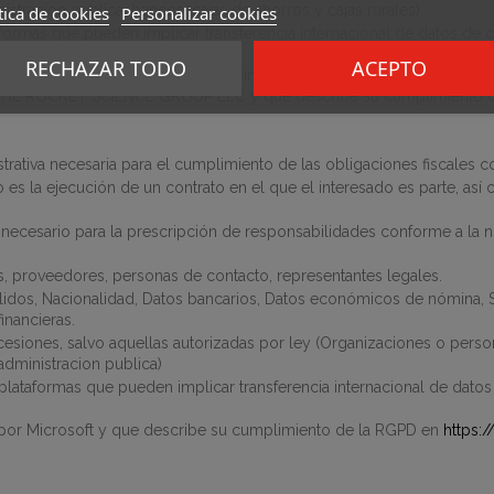
nistracion publica, bancos, cajas de ahorros y cajas rurales
)
tica de cookies
Personalizar cookies
aformas que pueden implicar transferencia internacional de datos de c
RECHAZAR TODO
ACEPTO
icrosoft y que describe su cumplimiento de la RGPD en
https://pri
THE ROCKET SCIENCE GROUP LLC y que describe su cumplimiento 
strativa necesaria para el cumplimiento de las obligaciones fiscales c
to es la ejecución de un contrato en el que el interesado es parte, as
 necesario para la prescripción de responsabilidades conforme a la nor
s, proveedores, personas de contacto, representantes legales.
lidos, Nacionalidad, Datos bancarios, Datos económicos de nómina, Se
inancieras.
cesiones, salvo aquellas autorizadas por ley
(
Organizaciones o person
 administracion publica
)
plataformas que pueden implicar transferencia internacional de datos
por Microsoft y que describe su cumplimiento de la RGPD en
https: