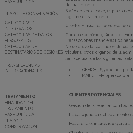
BASE JURÍDICA
del tratamiento.
6 años o, en su caso, el plazo nece
PLAZO DE CONSERVACIÓN
legitime el tratamiento.
CATEGORÍAS DE
Clientes y usuarios, personas de co
INTERESADOS
CATEGORÍAS DE DATOS
Correo electrónico, Dirección, Firm
PERSONALES
Transacciones financieras.Los nece
CATEGORÍAS DE
No se prevé la realización de cesio
DESTINATARIOS DE CESIONES
tributaria, otros organos de la admi
Se hace uso de las siguientes plat
TRANSFERENCIAS
OFFICE 365 operada por M
INTERNACIONALES
MAILCHIMP operada por 
CLIENTES POTENCIALES
TRATAMIENTO
FINALIDAD DEL
Gestión de la relación con los p
TRATAMIENTO
BASE JURÍDICA
La base jurídica del tratamiento 
PLAZO DE
Hasta que el interesado ejerza s
CONSERVACIÓN
Clientes y usuarios, personas de