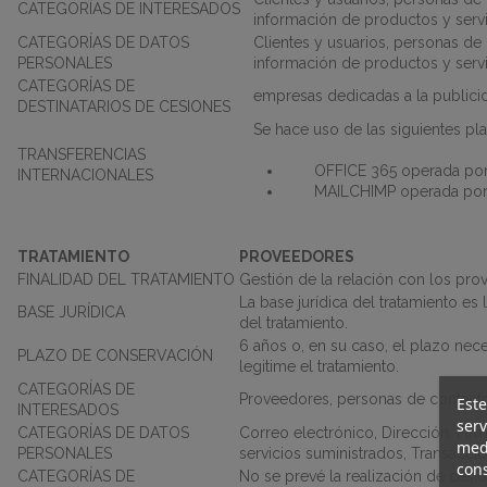
CATEGORÍAS DE INTERESADOS
información de productos y servi
CATEGORÍAS DE DATOS
Clientes y usuarios, personas de
PERSONALES
información de productos y servi
CATEGORÍAS DE
empresas dedicadas a la publici
DESTINATARIOS DE CESIONES
Se hace uso de las siguientes pl
TRANSFERENCIAS
OFFICE 365 operada por
INTERNACIONALES
MAILCHIMP operada por
TRATAMIENTO
PROVEEDORES
FINALIDAD DEL TRATAMIENTO
Gestión de la relación con los pr
La base jurídica del tratamiento es
BASE JURÍDICA
del tratamiento.
6 años o, en su caso, el plazo nece
PLAZO DE CONSERVACIÓN
legitime el tratamiento.
CATEGORÍAS DE
Proveedores, personas de contacto
Este
INTERESADOS
serv
CATEGORÍAS DE DATOS
Correo electrónico, Dirección, Firm
medi
PERSONALES
servicios suministrados, Transaccio
cons
CATEGORÍAS DE
No se prevé la realización de cesio