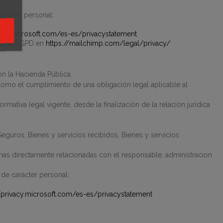
arácter personal:
vacy.microsoft.com/es-es/privacystatement
de la RGPD en
https://mailchimp.com/legal/privacy/
on la Hacienda Pública.
í como el cumplimiento de una obligación legal aplicable al
mativa legal vigente, desde la finalización de la relación jurídica
guros, Bienes y servicios recibidos, Bienes y servicios
as directamente relacionadas con el responsable, administracion
 de carácter personal:
//privacy.microsoft.com/es-es/privacystatement