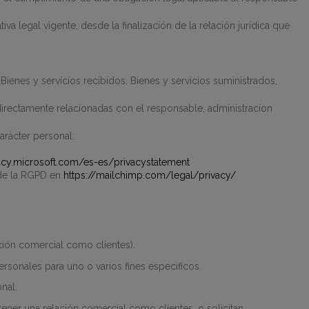
a legal vigente, desde la finalización de la relación jurídica que
Bienes y servicios recibidos, Bienes y servicios suministrados,
irectamente relacionadas con el responsable, administracion
arácter personal:
vacy.microsoft.com/es-es/privacystatement
de la RGPD en
https://mailchimp.com/legal/privacy/
ción comercial como clientes).
ersonales para uno o varios fines específicos.
nal.
ener una relación comercial como clientes, o solicitan