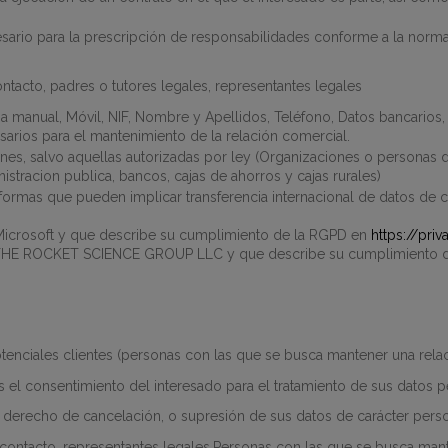
sario para la prescripción de responsabilidades conforme a la normativ
ntacto, padres o tutores legales, representantes legales
a manual, Móvil, NIF, Nombre y Apellidos, Teléfono, Datos bancarios, 
sarios para el mantenimiento de la relación comercial.
nes, salvo aquellas autorizadas por ley
(
Organizaciones o personas d
nistracion publica, bancos, cajas de ahorros y cajas rurales
)
aformas que pueden implicar transferencia internacional de datos de c
icrosoft y que describe su cumplimiento de la RGPD en
https://pri
THE ROCKET SCIENCE GROUP LLC y que describe su cumplimiento 
otenciales clientes (personas con las que se busca mantener una rela
es el consentimiento del interesado para el tratamiento de sus datos p
u derecho de cancelación, o supresión de sus datos de carácter perso
 contacto, representantes legales.Personas con las que se busca mant