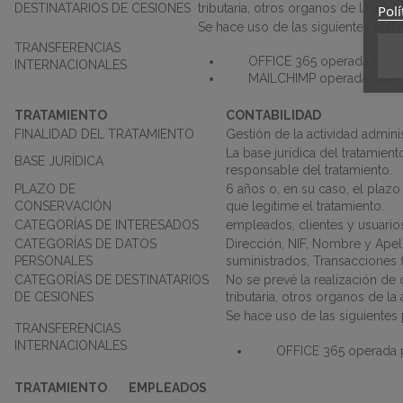
DESTINATARIOS DE CESIONES
tributaria, otros organos de la admi
Polí
Se hace uso de las siguientes plat
TRANSFERENCIAS
OFFICE 365 operada por M
INTERNACIONALES
MAILCHIMP operada por 
TRATAMIENTO
CONTABILIDAD
FINALIDAD DEL TRATAMIENTO
Gestión de la actividad admini
La base jurídica del tratamien
BASE JURÍDICA
responsable del tratamiento.
PLAZO DE
6 años o, en su caso, el plazo
CONSERVACIÓN
que legitime el tratamiento.
CATEGORÍAS DE INTERESADOS
empleados, clientes y usuario
CATEGORÍAS DE DATOS
Dirección, NIF, Nombre y Apel
PERSONALES
suministrados, Transacciones f
CATEGORÍAS DE DESTINATARIOS
No se prevé la realización de 
DE CESIONES
tributaria, otros organos de la
Se hace uso de las siguientes 
TRANSFERENCIAS
INTERNACIONALES
OFFICE 365 operada 
TRATAMIENTO
EMPLEADOS