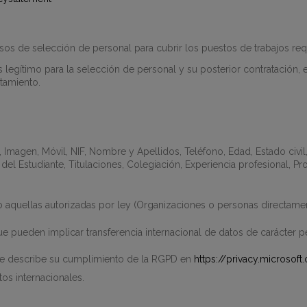
cesos de selección de personal para cubrir los puestos de trabajos re
és legítimo para la selección de personal y su posterior contratación,
atamiento.
, Imagen, Móvil, NIF, Nombre y Apellidos, Teléfono, Edad, Estado civi
l del Estudiante, Titulaciones, Colegiación, Experiencia profesional, 
vo aquellas autorizadas por ley (Organizaciones o personas directame
e pueden implicar transferencia internacional de datos de carácter p
ue describe su cumplimiento de la RGPD en
https://privacy.microsof
tos internacionales.