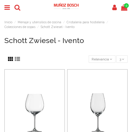
0
Inicio
Menaje y utensilios de cocina
Cristalería para hostelería
Colecciones de copas
Schott Zwiesel - Ivento
Schott Zwiesel - Ivento
Relevancia
3