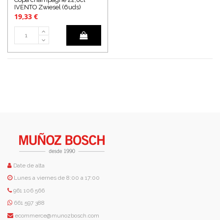
IVENTO Zwiesel (6uds)
19,33 €
Date de alta
Lunes a viernes de 8:00 a 17:00
961 106 566
661 597 388
ecommerce@munozbosch.com