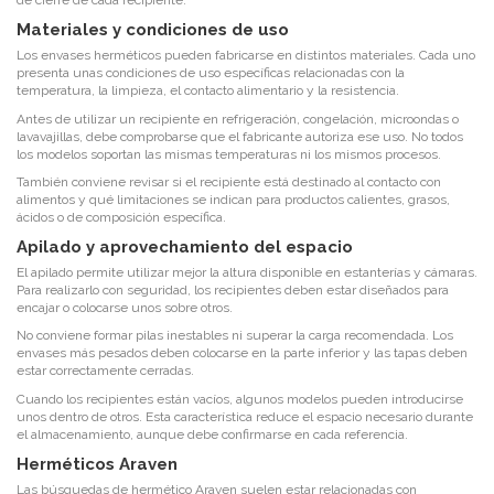
de cierre de cada recipiente.
Materiales y condiciones de uso
Los envases herméticos pueden fabricarse en distintos materiales. Cada uno
presenta unas condiciones de uso específicas relacionadas con la
temperatura, la limpieza, el contacto alimentario y la resistencia.
Antes de utilizar un recipiente en refrigeración, congelación, microondas o
lavavajillas, debe comprobarse que el fabricante autoriza ese uso. No todos
los modelos soportan las mismas temperaturas ni los mismos procesos.
También conviene revisar si el recipiente está destinado al contacto con
alimentos y qué limitaciones se indican para productos calientes, grasos,
ácidos o de composición específica.
Apilado y aprovechamiento del espacio
El apilado permite utilizar mejor la altura disponible en estanterías y cámaras.
Para realizarlo con seguridad, los recipientes deben estar diseñados para
encajar o colocarse unos sobre otros.
No conviene formar pilas inestables ni superar la carga recomendada. Los
envases más pesados deben colocarse en la parte inferior y las tapas deben
estar correctamente cerradas.
Cuando los recipientes están vacíos, algunos modelos pueden introducirse
unos dentro de otros. Esta característica reduce el espacio necesario durante
el almacenamiento, aunque debe confirmarse en cada referencia.
Herméticos Araven
Las búsquedas de hermético Araven suelen estar relacionadas con