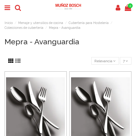
0
Inicio
Menaje y utensilios de cocina
Cubertería para Hostelería
Colecciones de cubertería
Mepra - Avanguardia
Mepra - Avanguardia
Relevancia
7