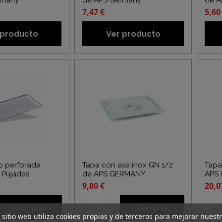
rmany
de APS Germany
de A
7,47 €
5,60
 producto
Ver producto
o perforada
Tapa con asa inox GN 1/2
Tapa
- Pujadas
de APS GERMANY
APS
9,80 €
20,0
Comprar
Comprar
 sitio web utiliza cookies propias y de terceros para mejorar nuest