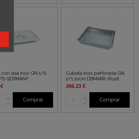
 con asa inox GN 1/6
Cubeta inox perforada GN
APS GERMANY
2/1 10cm DBMARK (6ud)
 €
366,23 €
Comprar
Comprar