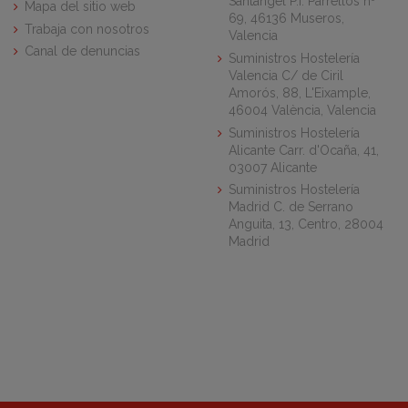
Santángel P.I. Parrellós nº
Mapa del sitio web
69, 46136 Museros,
Trabaja con nosotros
Valencia
Canal de denuncias
Suministros Hostelería
Valencia C/ de Ciril
Amorós, 88, L'Eixample,
46004 València, Valencia
Suministros Hostelería
Alicante Carr. d'Ocaña, 41,
03007 Alicante
Suministros Hostelería
Madrid C. de Serrano
Anguita, 13, Centro, 28004
Madrid