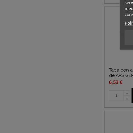
serv
medi
cons
Polí
Tapa con a
de APS G
6,53 €