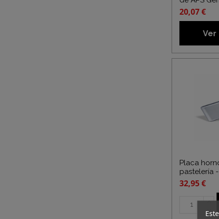
de APS Ge
20,07 €
Ver
Placa horn
pastelería 
32,95 €
Este