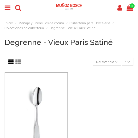
0
Inicio
Menaje y utensilios de cocina
Cubertería para Hostelería
Colecciones de cubertería
Degrenne - Vieux Paris Satiné
Degrenne - Vieux Paris Satiné
Relevancia
1