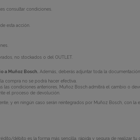
es consultar condiciones.
de esta acción.
ones.
orados, no stockados o del OUTLET.
io a Muñoz Bosch.
Además, deberás adjuntar toda la documentación 
 la compra no se podrá hacer efectiva.
as condiciones anteriores, Muñoz Bosch admitirá el cambio o devol
nte el proceso de devolución.
iente, y en ningún caso serán reintegrados por Muñoz Bosch, con la 
rédito/débito es la forma más sencilla, rápida y segura de realizar t