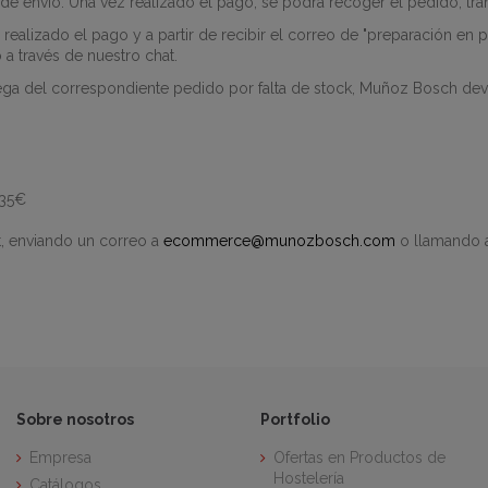
e envío. Una vez realizado el pago, se podrá recoger el pedido, tra
ealizado el pago y a partir de recibir el correo de "preparación en pr
 a través de nuestro chat.
ga del correspondiente pedido por falta de stock, Muñoz Bosch devo
 35€
t, enviando un correo a
ecommerce
@munozbosch.com
o llamando a
Sobre nosotros
Portfolio
Empresa
Ofertas en Productos de
Hostelería
Catálogos