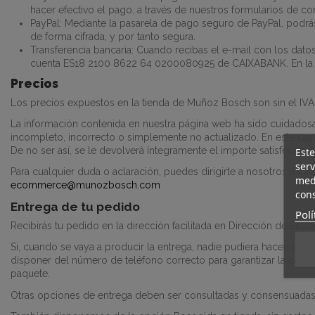
hacer efectivo el pago, a través de nuestros formularios de c
PayPal: Mediante la pasarela de pago seguro de PayPal, podrás
de forma cifrada, y por tanto segura.
Transferencia bancaria: Cuando recibas el e-mail con los dat
cuenta ES18 2100 8622 64 0200080925
de CAIXABANK. En la 
Precios
Los precios expuestos en la tienda de Muñoz Bosch son sin el IVA
La información contenida en nuestra página web ha sido cuidadosa
incompleto, incorrecto o simplemente no actualizado. En este cas
De no ser así, se le devolverá íntegramente el importe satisfecho p
Este
serv
Para cualquier duda o aclaración, puedes dirigirte a nosotros a tr
medi
ecommerce
@munozbosch.com
cons
Entrega de tu pedido
Polí
Recibirás tu pedido en la dirección facilitada en Dirección de Envío
Si, cuando se vaya a producir la entrega, nadie pudiera hacerse c
disponer del número de teléfono correcto para garantizar la correc
paquete.
Otras opciones de entrega deben ser consultadas y consensuadas 