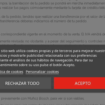
ompra, la tramitación de tu pedido se pondrá en marcha inmediatamen
 realizar tus pagos cómodamente mediante tu tarjeta de crédito/débito
os de tu pedido, tendrás que realizar una transferencia por el valo
transferencia deberás indicarnos el número de tu pedido.
 correspondiente vigente en el momento de la venta. El IVA vendrá d
mente revisada; no obstante, y a pesar del seguimiento y controles 
o Muñoz Bosch podrá cambiar e informar al cliente de las nuevas con
or su parte.
 sitio web utiliza cookies propias y de terceros para mejorar nuest
icios y mostrarle publicidad relacionada con sus preferencias
avés de nuestro departamento de Atención al Cliente, en el apartado d
ante el análisis de sus hábitos de navegación. Para dar su
entimiento sobre su uso pulse el botón Acepto.
tica de cookies
Personalizar cookies
, durante el registro en nuestra página.
RECHAZAR TODO
ACEPTO
argo de tu pedido, el servicio de mensajería se pondrá en contacto c
ta entrega del paquete. Una vez agotados todos los intentos, deberás a
previamente con Muñoz Bosch, para ver si son viables.