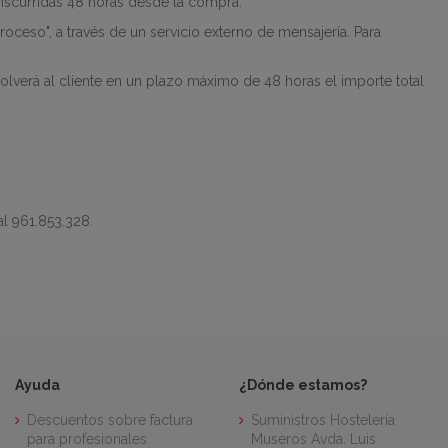
nscurridas 48 horas desde la compra.
oceso", a través de un servicio externo de mensajería. Para
lverá al cliente en un plazo máximo de 48 horas el importe total
l 961.853.328.
Ayuda
¿Dónde estamos?
Descuentos sobre factura
Suministros Hostelería
para profesionales
Museros Avda. Luis