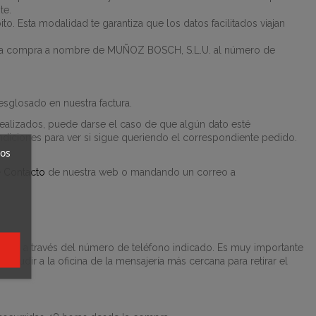
te.
. Esta modalidad te garantiza que los datos facilitados viajan
r de la compra a nombre de MUÑOZ BOSCH, S.L.U.
al número de
esglosado en nuestra factura.
realizados, puede darse el caso de que algún dato esté
diciones para ver si sigue queriendo el correspondiente pedido.
ros
e
Contacto
de nuestra web o mandando un correo a
ontigo a través del número de teléfono indicado. Es muy importante
cudir a la oficina de la mensajería más cercana para retirar el