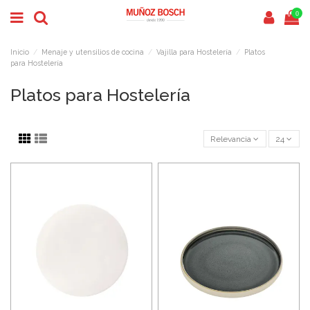
0
Inicio
Menaje y utensilios de cocina
Vajilla para Hostelería
Platos
para Hostelería
Platos para Hostelería
Relevancia
24