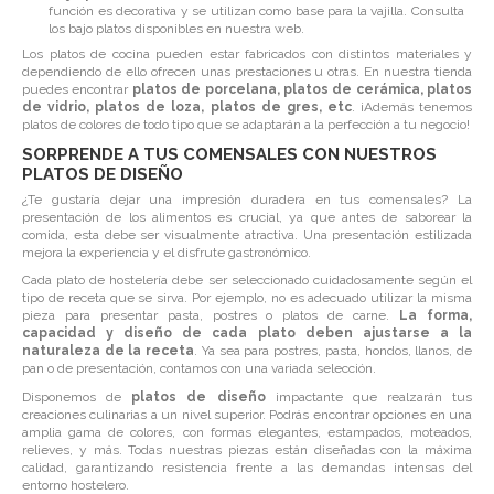
función es decorativa y se utilizan como base para la vajilla. Consulta
los bajo platos disponibles en nuestra web.
Los platos de cocina pueden estar fabricados con distintos materiales y
dependiendo de ello ofrecen unas prestaciones u otras. En nuestra tienda
puedes encontrar
platos de porcelana, platos de cerámica, platos
de vidrio, platos de loza, platos de gres, etc
. ¡Además tenemos
platos de colores de todo tipo que se adaptarán a la perfección a tu negocio!
SORPRENDE A TUS COMENSALES CON NUESTROS
PLATOS DE DISEÑO
¿Te gustaría dejar una impresión duradera en tus comensales? La
presentación de los alimentos es crucial, ya que antes de saborear la
comida, esta debe ser visualmente atractiva. Una presentación estilizada
mejora la experiencia y el disfrute gastronómico.
Cada plato de hostelería debe ser seleccionado cuidadosamente según el
tipo de receta que se sirva. Por ejemplo, no es adecuado utilizar la misma
pieza para presentar pasta, postres o platos de carne.
La forma,
capacidad y diseño de cada plato deben ajustarse a la
naturaleza de la receta
. Ya sea para postres, pasta, hondos, llanos, de
pan o de presentación, contamos con una variada selección.
Disponemos de
platos de diseño
impactante que realzarán tus
creaciones culinarias a un nivel superior. Podrás encontrar opciones en una
amplia gama de colores, con formas elegantes, estampados, moteados,
relieves, y más. Todas nuestras piezas están diseñadas con la máxima
calidad, garantizando resistencia frente a las demandas intensas del
entorno hostelero.