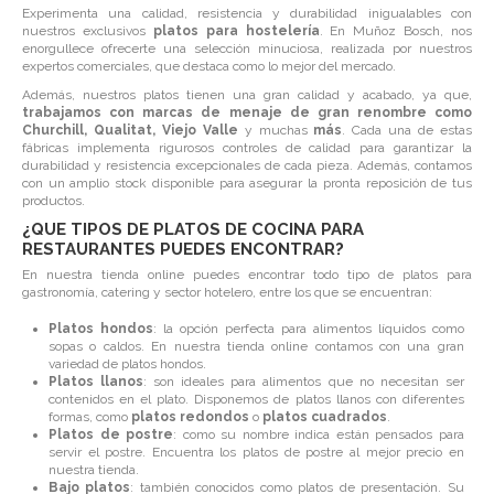
Experimenta una calidad, resistencia y durabilidad inigualables con
nuestros exclusivos
platos para hostelería
. En Muñoz Bosch, nos
enorgullece ofrecerte una selección minuciosa, realizada por nuestros
expertos comerciales, que destaca como lo mejor del mercado.
Además, nuestros platos tienen una gran calidad y acabado, ya que,
trabajamos con marcas de menaje de gran renombre como
Churchill, Qualitat, Viejo Valle
y muchas
más
. Cada una de estas
fábricas implementa rigurosos controles de calidad para garantizar la
durabilidad y resistencia excepcionales de cada pieza. Además, contamos
con un amplio stock disponible para asegurar la pronta reposición de tus
productos.
¿QUE TIPOS DE PLATOS DE COCINA PARA
RESTAURANTES PUEDES ENCONTRAR?
En nuestra tienda online puedes encontrar todo tipo de platos para
gastronomía, catering y sector hotelero, entre los que se encuentran:
Platos hondos
: la opción perfecta para alimentos líquidos como
sopas o caldos. En nuestra tienda online contamos con una gran
variedad de platos hondos.
Platos llanos
: son ideales para alimentos que no necesitan ser
contenidos en el plato. Disponemos de platos llanos con diferentes
formas, como
platos redondos
o
platos cuadrados
.
Platos de postre
: como su nombre indica están pensados para
servir el postre. Encuentra los platos de postre al mejor precio en
nuestra tienda.
Bajo platos
: también conocidos como platos de presentación. Su