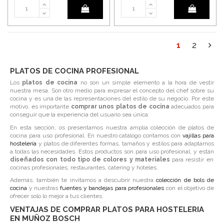
1
2
PLATOS DE COCINA PROFESIONAL
Los
platos de cocina
no son un simple elemento a la hora de vestir
nuestra mesa. Son otro medio para expresar el concepto del chef sobre su
cocina y es una de las representaciones del estilo de su negocio. Por este
motivo, es importante
comprar unos platos de cocina
adecuados para
conseguir que la experiencia del usuario sea única.
En esta sección, os presentamos nuestra amplia colección de platos de
cocina para uso profesional. En nuestro catálogo contamos con
vajillas para
hostelería
y platos de diferentes formas, tamaños y estilos para adaptarnos
a todas las necesidades. Estos productos son para uso profesional, y están
diseñados con todo tipo de colores y materiales
para resistir en
cocinas profesionales, restaurantes, catering y hoteles.
Además, también te invitamos a descubrir nuestra
colección de bols de
cocina
y nuestras
fuentes y bandejas para profesionales
con el objetivo de
ofrecer solo lo mejor a tus clientes.
VENTAJAS DE COMPRAR PLATOS PARA HOSTELERIA
EN MUÑOZ BOSCH