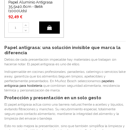
Papel Aluminio Antigrasa
35,5x40,6cm - Betik
(1000Uds)
92,49 €
Papel antigrasa: una solución invisible que marca la
diferencia
Detrás de cada presentación impecable hay materiales que trabajan sin
hacerse notar. El papel antigrasa es uno de ellos.
Indispensable en cocinas profesionales, panaderías, caterings o servicios take
away, garantiza que los alimentos lleguen limpios, apetecibles y
perfectamente presentados. En Muñoz Bosch seleccionamos
papeles
antigrasa para hostelería
que combinan seguridad alimentaria, resistencia
térmica y personalización de marca.
Protección y presentación en un solo gesto
El papel antigrasa actúa como una barrera natural frente a aceites y líquidos,
evitando filtraciones y manchas. Su recubrimiento especial, totalmente
seguro para contacto alimentario, mantiene la integridad del alimento y la
limpieza del envase o bandeja.
Esto no solo mejora la presentación, sino que también simplifica la limpieza y