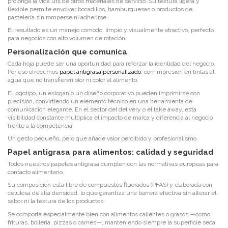
prolonga la vida útil de otros materiales de servicio. Su textura ligera y
flexible permite envolver bocadillos, hamburguesas o productos de
pastelería sin romperse ni adherirse.
El resultado es un manejo cómodo, limpio y visualmente atractivo, perfecto
para negocios con alto volumen de rotación.
Personalización que comunica
Cada hoja puede ser una oportunidad para reforzar la identidad del negocio.
Por eso ofrecemos
papel antigrasa personalizado
, con impresión en tintas al
agua que no transfieren olor ni color al alimento.
El logotipo, un eslogan o un diseño corporativo pueden imprimirse con
precisión, convirtiendo un elemento técnico en una herramienta de
comunicación elegante. En el sector del delivery o el take away, esta
visibilidad constante multiplica el impacto de marca y diferencia al negocio
frente a la competencia.
Un gesto pequeño, pero que añade valor percibido y profesionalismo.
Papel antigrasa para alimentos: calidad y seguridad
Todos nuestros papeles antigrasa cumplen con las normativas europeas para
contacto alimentario.
Su composición está libre de compuestos fluorados (PFAS) y elaborada con
celulosa de alta densidad, lo que garantiza una barrera efectiva sin alterar el
sabor ni la textura de los productos.
Se comporta especialmente bien con alimentos calientes o grasos —como
frituras, bollería, pizzas o carnes—, manteniendo siempre la superficie seca