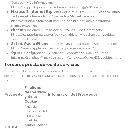
Cookies - Más información:
https://support.google.com/chrome/answer/95647?hl=es
Microsoft Internet Explorer
(en el Menú Herramientas): Opciones
de Internet > Privacidad > Avanzada - Más información:
https://windows.microsoft.com/es-es/internet-explorer/delete-
manage-cookies
Firefox:
Opciones > Privacidad > Cookies - Más información:
https://support.mozilla.org/es/kb/habilitar-y-deshabilitar-cookies-
que-los-sitios-we
Safari, iPad e iPhone:
Preferencias > Privacidad - Más información:
https://www.apple.com/es/privacy/use-of-cookies/
Opera:
Configuración > Opciones > Avanzado > Cookies -
Más
información:
https://help.opera.com/Linux/10.60/es-ES/cookies.html
Terceros prestadores de servicios
En concreto los terceros prestadores de servicios con los que hemos
contratado algún servicio para el que es necesario la utilización de cookies
son:
Finalidad
del Servicio
Proveedor
Información del Proveedor
y de la
Cookie
Análisis
estadístico del
sitio web a
nivel de
contabilización
GOOGLE