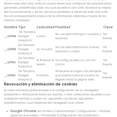
ofrece este sitio web; evita al usuario tener que configurar las características
generales predefinidas cada vez que accede al sitio web; favorece la mejora
del funcionamiento y de los servicios prestados a través de este sitio web,
tras el correspondiente análisis de la información obtenida a través de las
cookies
instaladas.
Nombre
Tipo
Caducidad
Finalidad
Clase
De Terceros
Se usa para distinguir usuarios y
No
__utma
(Google
2 años
sesiones.
Exenta
Analytics)
De Terceros
Se usa para determinar nuevas
No
__utmb
(Google
30 minutos
sesiones o visitas.
Exenta
Analytics)
De Terceros
Al finalizar la
Se configura para su uso con
No
__utmc
(Google
sesión
Urchin.
Exenta
Analytics)
De Terceros
Almacena el origen o la campaña
No
__utmz
(Google
6 meses
que explica cómo el usuario ha
Exenta
Analytics)
llegado hasta la página web.
Revocación y eliminación de cookies
En todo momento podrá acceder a la configuración de su navegador
aceptando o rechazando todas las cookies, o bien seleccionar aquéllas cuya
instalación admite y cuáles no, siguiendo uno de los siguientes
procedimientos, que depende del navegador que utilice:
Google Chrome
(en el Menú Herramientas): Configuración > Mostrar
opciones avanzadas > Privacidad (Configuración de Contenido) >