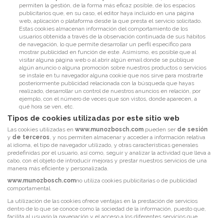
permiten la gestión, de la forma más eficaz posible, de los espacios
publicitarios que, en su caso, el editor haya incluido en una página
web, aplicación o plataforma desde la que presta el servicio solicitado.
Estas cookies almacenan información del comportamiento de los
usuarios obtenida a través de la observación continuada de sus hábitos
de navegación, lo que permite desarrollar un perfil específico para
mostrar publicidad en función de este. Asimismo, es posible que al
visitar alguna página web o al abrir algún email donde se publique
algún anuncio o alguna promoción sobre nuestros productos o servicios
se instale en tu navegador alguna cookie que nos sirve para mostrarte
posteriormente publicidad relacionada con la búsqueda que hayas
realizado, desarrollar un control de nuestros anuncios en relación, por
ejemplo, con el número de veces que son vistos, donde aparecen, a
qué hora se ven, etc.
Tipos de cookies utilizadas por este sitio web
Las cookies utilizadas en
www.munozbosch.com
pueden ser
de sesión
y
de terceros
, y nos permiten almacenar y acceder a información relativa
al idioma, el tipo de navegador utilizado, y otras características generales
predefinidas por el usuario, así como, seguir y analizar la actividad que lleva a
cabo, con el objeto de introducir mejoras y prestar nuestros servicios de una
manera más eficiente y personalizada.
www.munozbosch.com
no utiliza cookies publicitarias o de publicidad
comportamental.
La utilización de las
cookies
ofrece ventajas en la prestación de servicios
dentro de lo que se conoce como la sociedad de la información, puesto que,
facilita al usuario la navegación y el acceso a los diferentes servicios que