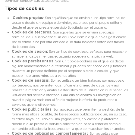
permitan conocer sus datos personales.
Tipos de cookies
Cookies propias
: Son aquéllas que se envían al equipo terminal del
usuario desde un equipo o dominio gestionado por el propio editor y
desde el que se presta el servicio Solicitado por el usuario.
Cookies de terceros
: Son aquéllas que se envían al equipo
terminal del usuario desde un equipo o dominio que no es gestionado
por el editor, sino por otra entidad que trata los datos obtenidos través
de las cookies.
Cookies de sesión:
Son un tipo de cookies diseñadas para recabar y
almacenar datos mientras el usuario accede a una página web.
Cookies persistentes
: Son un tipo de cookies en el que los datos
siguen almacenados en el terminal y pueden ser accedidos y tratados
durante un periodo definido por el responsable de la cookie, y que
puede ir de unos minutos a varios años.
Cookies de análisis
: Son aquéllas que bien tratadas por nosotros o
por terceros, nos permiten cuantificar el número de usuarios y así
realizar la medición y análisis estadístico de la utilización que hacen los
usuarios del servicio ofertado. Para ello se analiza su navegación en
nuestra página web con el fin de mejorar la oferta de productos o
servicios que le ofrecemos.
Cookies publicitarias
: Son aquéllas que permiten la gestión, de la
forma más eficaz posible, de los espacios publicitarios que, en su caso,
el editor haya incluido en una página web, aplicación o plataforma
desde la que presta el servicio solicitado en base a criterios como el
contenido editado o la frecuencia en la que se muestran los anuncios.
Cookies de publicidad comportamental
: Son aquéllas que