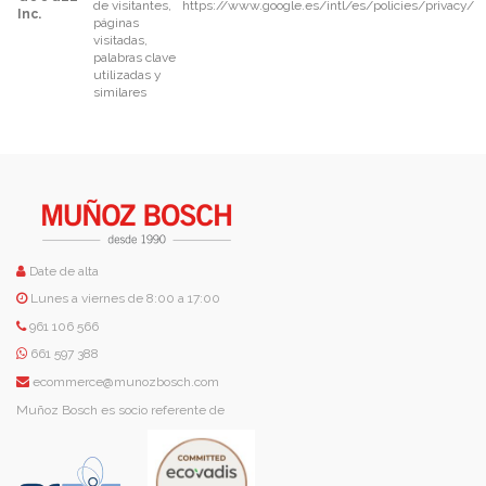
de visitantes,
https://www.google.es/intl/es/policies/privacy/
Inc.
páginas
visitadas,
palabras clave
utilizadas y
similares
Date de alta
Lunes a viernes de 8:00 a 17:00
961 106 566
661 597 388
ecommerce@munozbosch.com
Muñoz Bosch es socio referente de