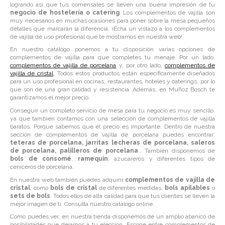
logrando así que tus comensales se lleven una buena impresión de tu
negocio de hostelería o catering
. Los complementos de vajilla son
muy necesarios en muchas ocasiones para poner sobre la mesa pequeños
detalles que marcarán la diferencia. ¡Echa un vistazo a los complementos
de vajilla de uso profesional que te mostramos en nuestra web!
En nuestro catálogo ponemos a tu disposición varias opciones de
complementos de vajilla
para que completes tu menaje. Por un lado,
complementos de vajilla de porcelana
y, por otro lado,
complementos de
vajilla de cristal
. Todos estos productos están específicamente diseñados
para un uso profesional en cocinas, restaurantes, hoteles y caterings, por lo
que son de una gran calidad y resistencia. Además, en Muñoz Bosch te
garantizamos el mejor precio.
Conseguir un completo servicio de mesa para tu negocio es muy sencillo,
ya que también contamos con una selección de complementos de vajilla
baratos. Porque sabemos que el precio es importante. Dentro de nuestra
sección de complementos de vajilla de porcelana puedes encontrar:
teteras de porcelana, jarritas lecheras de porcelana, saleros
de porcelana, palilleros de porcelana
… También disponemos de
bols de consomé
,
ramequín
, azucareros y diferentes tipos de
ceniceros de porcelana.
En nuestra web también puedes adquirir
complementos de vajilla de
cristal
, como
bols de cristal
de diferentes medidas,
bols apilables
o
sets de bols
. Todos ellos de alta calidad para que tus clientes se lleven la
mejor imagen de ti. Consulta nuestro catálogo online.
Como puedes ver, en nuestra tienda disponemos de un amplio abanico de
posibilidades que dejamos a tu elección. Escoge entre complementos de