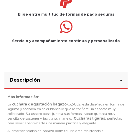
Elige entre multitud de
formas de pago seguras
Servicio
y
acompañamiento
continuo y
personalizado
Descripción
Más información
:
La
cuchara degustación bagazo
(150Uds) está diseñada en forma de
lágrima y acabada en color blanco lo que le confiere un aspecto muy
sofisticado. Su escaso peso, junto a sus formas, hacen que sea muy
sencilla de sostener y facilita su manejo. ¡
Cucharas ligeras,
perfectas
para servir aperitivos de una manera práctica y elegante!
Al estar fabricadas en bagazo permite una gran resistencia a