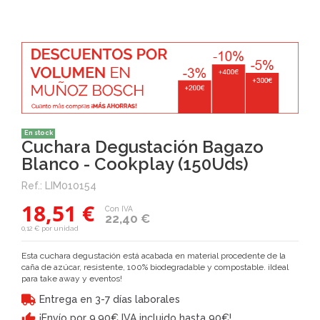
En stock
Cuchara Degustación Bagazo
Blanco - Cookplay (150Uds)
Ref.:
LIM010154
18,51 €
Con IVA
22,40 €
0,12 € por unidad
Esta cuchara degustación está acabada en material procedente de la
caña de azúcar, resistente, 100% biodegradable y compostable. ¡Ideal
para take away y eventos!
Entrega en 3-7 días laborales
¡Envío por 9,90€ IVA incluido hasta 90€!