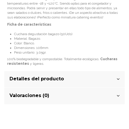
temperaturas entre -18
y +120
°
C. Siendo aptas para el congelador y
microondas. Podrá servir y presentar en ellas todo tipo de alimentos, ya
sean salados o dulces, fríos o calientes. ¡De un aspecto atractivo a todas
sus elaboraciones!
¡Perfecto como miniatura catering eventos!
Ficha de características
:
Cuchara degustación bagazo (50Uds)
Material: Bagazo.
Color: Blanco.
Dimensiones: 106mm
Peso unitario: 3,05gr.
100% biodegradable y compostable. Totalmente ecológicas.
Cucharas
resistentes
y ligeras.
Detalles del producto
Valoraciones (0)