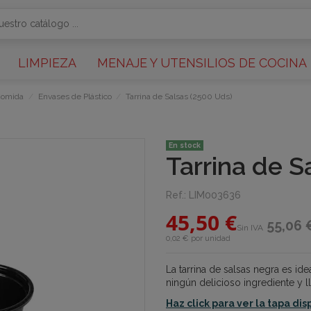
LIMPIEZA
MENAJE Y UTENSILIOS DE COCINA
Comida
Envases de Plástico
Tarrina de Salsas (2500 Uds)
En stock
Tarrina de S
Ref.:
LIM003636
45,50 €
55,06 
Sin IVA
0,02 € por unidad
La tarrina de salsas negra es ide
ningún delicioso ingrediente y ll
Haz click para ver la tapa dis