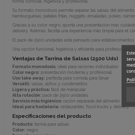
forma cómoda, higiénica y profesional.
Su formato monodosis permite separar las salsas del alimento 
hamburguesas, patatas fritas, nuggets, ensaladas, pokes, carn
Gracias a su color negro, aporta una presentación más cuidada
delivery. Además, facilita una experiencia más limpia para el c
El pack de 2500 unidades está pensado para establecimientos 
Una opción funcional, higiénica y eficiente para profesionale
Este
Ventajas de Tarrina de Salsas (2500 Uds)
serv
medi
Formato monodosis:
ideal para raciones individuales
cons
Color negro:
presentación moderna y profesional
Uso take away:
perfecta para comida para llevar
Polí
Versátil:
salsas, aliños y condimentos
Ligera y práctica:
fácil de manipular
Alta rotación:
pack de 2500 unidades
Servicio más higiénico:
ración separada del alimento
Ideal para hostelería:
restaurantes, food trucks y delivery
Especificaciones del producto
Producto:
tarrina para salsas
Color:
negro