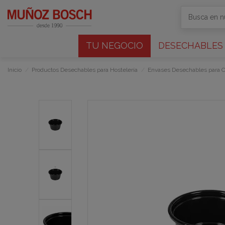
TU NEGOCIO
DESECHABLES
Inicio
Productos Desechables para Hostelería
Envases Desechables para 