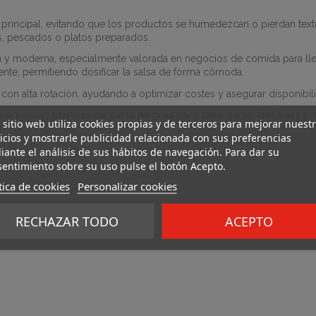
principal, evitando que los productos se humedezcan o pierdan textu
es, pescados o platos preparados.
 y moderna, especialmente valorada en negocios de comida para llevar
liente, permitiendo dosificar la salsa de forma cómoda.
con alta rotación, ayudando a optimizar costes y asegurar disponibi
s que buscan
tarrinas de salsa negras para take away, delivery y 
 sitio web utiliza cookies propias y de terceros para mejorar nuest
icios y mostrarle publicidad relacionada con sus preferencias
ante el análisis de sus hábitos de navegación. Para dar su
entimiento sobre su uso pulse el botón Acepto.
tica de cookies
Personalizar cookies
RECHAZAR TODO
ACEPTO