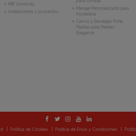
para comida
MB University
Menaje Personalizado para
Instalaciones y proyectos
Hostelería
Carros y Bandejas Porta
Paellas para Paellas
Elegance
dad
Política de Cookies
Política de Envío y Condiciones
Polít