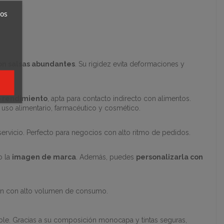
ros
n salsas abundantes
. Su rigidez evita deformaciones y
o rendimiento
, apta para contacto indirecto con alimentos.
l uso alimentario, farmacéutico y cosmético.
ervicio. Perfecto para negocios con alto ritmo de pedidos.
o la
imagen de marca
. Además, puedes
personalizarla con
ción con alto volumen de consumo.
able. Gracias a su composición monocapa y tintas seguras,