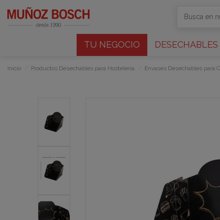
TU NEGOCIO
DESECHABLES
Inicio
Productos Desechables para Hostelería
Envases Desechables para 