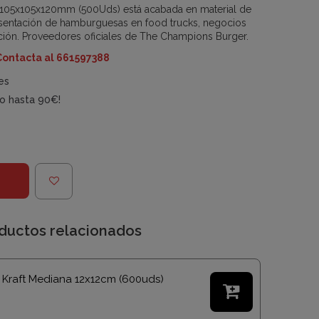
 105x105x120mm (500Uds) está acabada en material de
presentación de hamburguesas en food trucks, negocios
ción. Proveedores oficiales de The Champions Burger.
Contacta al 661597388
es
do hasta 90€!
ductos relacionados
 Kraft Mediana 12x12cm (600uds)
