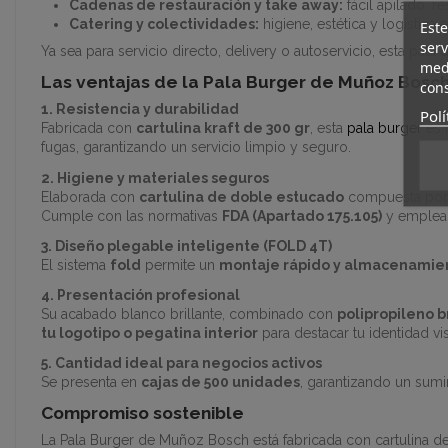
Cadenas de restauración y take away:
fácil apilado, r
Catering y colectividades:
higiene, estética y logística e
Este
serv
Ya sea para servicio directo, delivery o autoservicio, esta pala 
medi
Las ventajas de la Pala Burger de Muñoz Bosc
cons
1. Resistencia y durabilidad
Polí
Fabricada con
cartulina kraft de 300 gr
, esta
pala burger
es 
fugas, garantizando un servicio limpio y seguro.
2. Higiene y materiales seguros
Elaborada con
cartulina de doble estucado
compuesta po
Cumple con las normativas
FDA (Apartado 175.105)
y emple
3. Diseño plegable inteligente (FOLD 4T)
El sistema
fold
permite un
montaje rápido y almacenamie
4. Presentación profesional
Su acabado blanco brillante, combinado con
polipropileno b
tu logotipo o pegatina interior
para destacar tu identidad vis
5. Cantidad ideal para negocios activos
Se presenta en
cajas de 500 unidades
, garantizando un sumi
Compromiso sostenible
La Pala Burger de Muñoz Bosch está fabricada con cartulina de