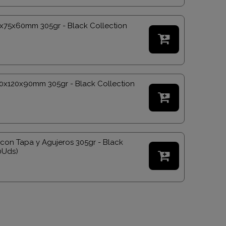
65x75x60mm 305gr - Black Collection

20x120x90mm 305gr - Black Collection

con Tapa y Agujeros 305gr - Black
0Uds)
