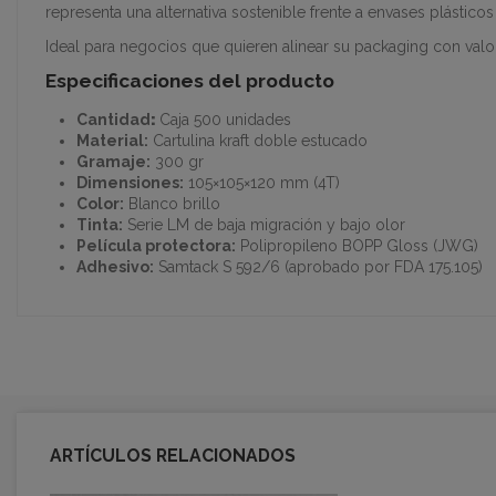
representa una alternativa sostenible frente a envases plásticos
Ideal para negocios que quieren alinear su packaging con val
Especificaciones del producto
Cantidad
:
Caja 500 unidades
Material:
Cartulina kraft doble estucado
Gramaje:
300 gr
Dimensiones:
105×105×120 mm (4T)
Color:
Blanco brillo
Tinta:
Serie LM de baja migración y bajo olor
Película protectora:
Polipropileno BOPP Gloss (JWG)
Adhesivo:
Samtack S 592/6 (aprobado por FDA 175.105)
ARTÍCULOS RELACIONADOS