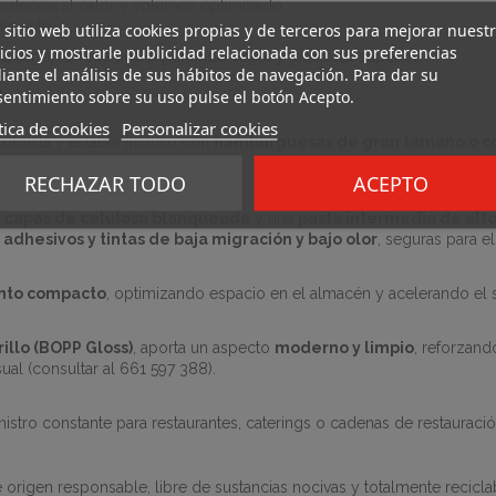
esistencia al calor y volumen optimizado.
ficiente.
 sitio web utiliza cookies propias y de terceros para mejorar nuest
icios y mostrarle publicidad relacionada con sus preferencias
de cartón ofrece una experiencia visual y funcional superior.
ante el análisis de sus hábitos de navegación. Para dar su
h
entimiento sobre su uso pulse el botón Acepto.
tica de cookies
Personalizar cookies
robusta y estable incluso con
hamburguesas de gran tamaño o co
RECHAZAR TODO
ACEPTO
r
capas de celulosa blanqueada
y una
pasta intermedia de alt
a
adhesivos y tintas de baja migración y bajo olor
, seguras para e
nto compacto
, optimizando espacio en el almacén y acelerando el s
rillo (BOPP Gloss)
, aporta un aspecto
moderno y limpio
, reforzand
ual (consultar al 661 597 388).
nistro constante para restaurantes, caterings o cadenas de restaura
 origen responsable, libre de sustancias nocivas y totalmente recicl