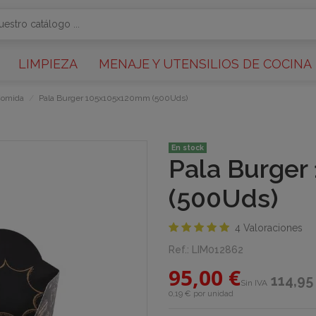
LIMPIEZA
MENAJE Y UTENSILIOS DE COCINA
Comida
Pala Burger 105x105x120mm (500Uds)
En stock
Pala Burge
(500Uds)
4 Valoraciones
Ref.:
LIM012862
95,00 €
114,95
Sin IVA
0,19 € por unidad