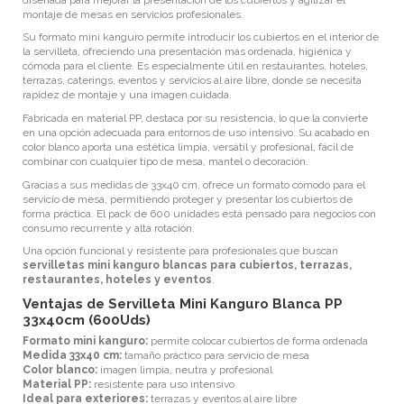
montaje de mesas en servicios profesionales.
Su formato mini kanguro permite introducir los cubiertos en el interior de
la servilleta, ofreciendo una presentación más ordenada, higiénica y
cómoda para el cliente. Es especialmente útil en restaurantes, hoteles,
terrazas, caterings, eventos y servicios al aire libre, donde se necesita
rapidez de montaje y una imagen cuidada.
Fabricada en material PP, destaca por su resistencia, lo que la convierte
en una opción adecuada para entornos de uso intensivo. Su acabado en
color blanco aporta una estética limpia, versátil y profesional, fácil de
combinar con cualquier tipo de mesa, mantel o decoración.
Gracias a sus medidas de 33x40 cm, ofrece un formato cómodo para el
servicio de mesa, permitiendo proteger y presentar los cubiertos de
forma práctica. El pack de 600 unidades está pensado para negocios con
consumo recurrente y alta rotación.
Una opción funcional y resistente para profesionales que buscan
servilletas mini kanguro blancas para cubiertos, terrazas,
restaurantes, hoteles y eventos
.
Ventajas de Servilleta Mini Kanguro Blanca PP
33x40cm (600Uds)
Formato mini kanguro:
permite colocar cubiertos de forma ordenada
Medida 33x40 cm:
tamaño práctico para servicio de mesa
Color blanco:
imagen limpia, neutra y profesional
Material PP:
resistente para uso intensivo
Ideal para exteriores:
terrazas y eventos al aire libre