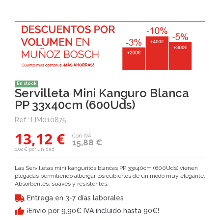
En stock
Servilleta Mini Kanguro Blanca
PP 33x40cm (600Uds)
Ref.:
LIM010875
13,12 €
Con IVA
15,88 €
0,02 € por unidad
Las Servilletas mini kanguritos blancas PP 33x40cm (600Uds) vienen
plegadas permitiendo albergar los cubiertos de un modo muy elegante.
Absorbentes, suaves y resistentes.
Entrega en 3-7 días laborales
¡Envío por 9,90€ IVA incluido hasta 90€!