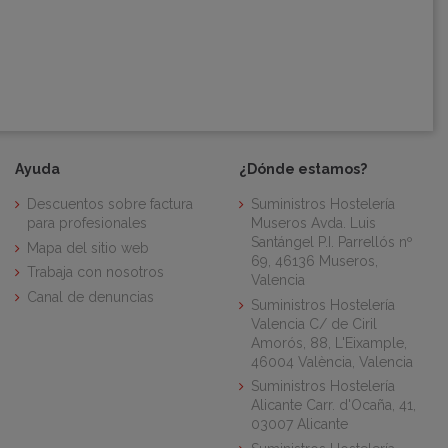
Ayuda
¿Dónde estamos?
Descuentos sobre factura
Suministros Hostelería
para profesionales
Museros Avda. Luis
Santángel P.I. Parrellós nº
Mapa del sitio web
69, 46136 Museros,
Trabaja con nosotros
Valencia
Canal de denuncias
Suministros Hostelería
Valencia C/ de Ciril
Amorós, 88, L'Eixample,
46004 València, Valencia
Suministros Hostelería
Alicante Carr. d'Ocaña, 41,
03007 Alicante