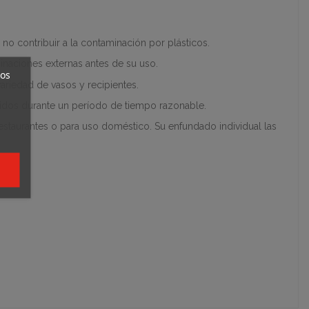
no contribuir a la contaminación por plásticos.
minaciones externas antes de su uso
.
ros
ariedad de vasos y recipientes
.
líquidos durante un período de tiempo razonable
.
estaurantes o para uso doméstico. Su enfundado individual las