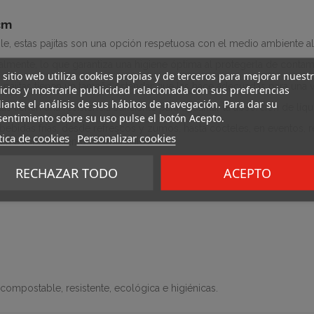
cm
le, estas pajitas son una opción respetuosa con el medio ambiente al 
dualmente, lo que garantiza una higiene óptima al protegerla de conta
 sitio web utiliza cookies propias y de terceros para mejorar nuest
pajitas tienen un tamaño estándar que las hace adecuadas para una v
icios y mostrarle publicidad relacionada con sus preferencias
ante el análisis de sus hábitos de navegación. Para dar su
itas tienen una resistencia suficiente para aguantar la absorción de 
entimiento sobre su uso pulse el botón Acepto.
ebidas frías, desde refrescos y zumos, hasta cócteles, en eventos, r
tica de cookies
Personalizar cookies
n en establecimientos comerciales
.
RECHAZAR TODO
ACEPTO
compostable, resistente, ecológica e higiénicas.