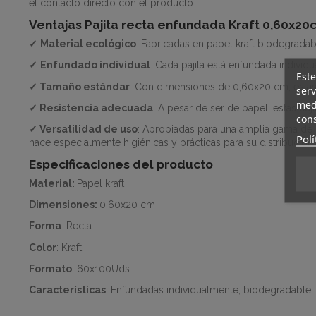
el contacto directo con el producto.
Ventajas Pajita recta enfundada Kraft 0,60x20
✓
Material ecológico
: Fabricadas en papel kraft biodegradab
✓
Enfundado individual
: Cada pajita está enfundada indivi
Este
✓
Tamaño estándar
: Con dimensiones de 0,60x20 cm, estas 
serv
medi
✓
Resistencia adecuada
: A pesar de ser de papel, estas paj
cons
✓
Versatilidad de uso
: Apropiadas para una amplia gama de b
Polí
hace especialmente higiénicas y prácticas para su distribució
Especificaciones del producto
Material:
P
apel kraft
Dimensiones:
0,60x20 cm
Forma
: Recta.
Color
: Kraft.
Formato
: 60x100Uds
Características
: Enfundadas individualmente, biodegradable, 