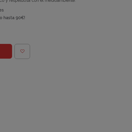
stico y respetuosa con el medioambiente.
es
do hasta 90€!