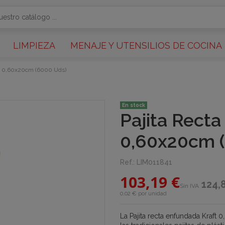
LIMPIEZA
MENAJE Y UTENSILIOS DE COCINA
ft 0,60x20cm (6000 Uds)
En stock
Pajita Rect
0,60x20cm 
Ref.:
LIM011841
103,19 €
124,
Sin IVA
0,02 € por unidad
La Pajita recta enfundada Kraft 