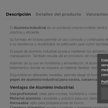
Descripción
Detalles del producto
Valoracio
El
Aluminio Industrial
es un producto imprescindible dentro
práctica y eficiente.
Su formato en bobina permite un uso cómodo y continuado en co
a su resistencia y durabilidad, es adecuado para cubrir bandej
El papel de aluminio industrial ayuda a mantener los alimento
manipulación. También resulta útil en procesos de cocinado d
Este
Además de su uso en hostelería y alimentación, el aluminio ind
serv
tratamientos donde se requiere un material flexible, resistente y
medi
cons
Disponible en diferentes medidas, permite elegir el formato 
papel de aluminio industrial para cocina, conservación d
Polí
Ventajas de Aluminio Industrial
Uso profesional:
ideal para cocinas, hostelería y colectividad
Material aluminio:
resistente y práctico para uso diario
Horneable:
apto para preparaciones en horno
Conserva alimentos:
ayuda a proteger y mantener producto