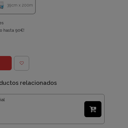
39cm x 200m
es
do hasta 90€!
ductos relacionados
ial
