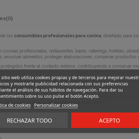
nes
(0)
 de los
consumibles profesionales para cocina
, diseñado para co
cinas profesionales, restaurantes, bares, caterings, hoteles, obrad
as, envolver alimentos, proteger elaboraciones, conservar productos y
s protegidos frente al contacto exterior, contribuyendo a conservar 
onde se necesita cubrir, envolver o proteger determinadas elaboraci
 sitio web utiliza cookies propias y de terceros para mejorar nuest
ustrial también es un consumible habitual en centros estéticos y pel
icios y mostrarle publicidad relacionada con sus preferencias
 fácil de manejar.
ante el análisis de sus hábitos de navegación. Para dar su
entimiento sobre su uso pulse el botón Acepto.
más adecuado según el tipo de negocio, volumen de trabajo o necesi
e alimentos, horno y uso profesional intensivo
.
tica de cookies
Personalizar cookies
RECHAZAR TODO
ACEPTO
es
s