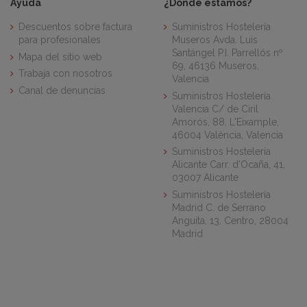
Ayuda
¿Dónde estamos?
Descuentos sobre factura
Suministros Hostelería
para profesionales
Museros Avda. Luis
Santángel P.I. Parrellós nº
Mapa del sitio web
69, 46136 Museros,
Trabaja con nosotros
Valencia
Canal de denuncias
Suministros Hostelería
Valencia C/ de Ciril
Amorós, 88, L'Eixample,
46004 València, Valencia
Suministros Hostelería
Alicante Carr. d'Ocaña, 41,
03007 Alicante
Suministros Hostelería
Madrid C. de Serrano
Anguita, 13, Centro, 28004
Madrid