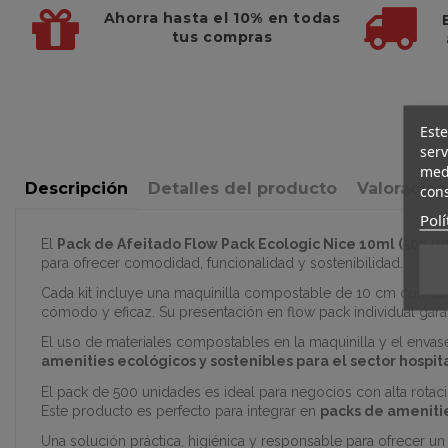
Ahorra hasta el 10%
en todas
tus compras
Este
serv
medi
Descripción
Detalles del producto
Valoracio
cons
Polí
El
Pack de Afeitado Flow Pack Ecologic Nice 10ml (500 ud
para ofrecer comodidad, funcionalidad y sostenibilidad.
Cada kit incluye una maquinilla compostable de 10 cm con dobl
cómodo y eficaz. Su presentación en flow pack individual garant
El uso de materiales compostables en la maquinilla y el envas
amenities ecológicos y sostenibles para el sector hospita
El pack de 500 unidades es ideal para negocios con alta rotaci
Este producto es perfecto para integrar en
packs de amenitie
Una solución práctica, higiénica y responsable para ofrecer u