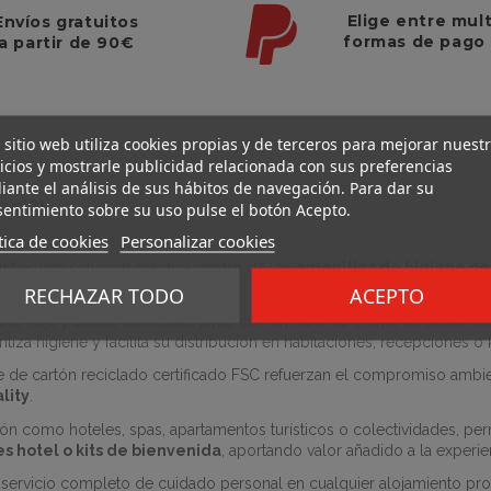
Elige entre mul
Envíos gratuitos
formas de pago
a partir de 90€
 sitio web utiliza cookies propias y de terceros para mejorar nuest
icios y mostrarle publicidad relacionada con sus preferencias
ante el análisis de sus hábitos de navegación. Para dar su
nes
(0)
entimiento sobre su uso pulse el botón Acepto.
tica de cookies
Personalizar cookies
s)
es una solución práctica dentro de los
amenities de higiene per
RECHAZAR TODO
ACEPTO
e hoja y banda lubricante, junto con un tubo de crema de afeitar de
iza higiene y facilita su distribución en habitaciones, recepciones o 
e de cartón reciclado certificado FSC refuerzan el compromiso ambie
lity
.
ón como hoteles, spas, apartamentos turísticos o colectividades, per
s hotel o kits de bienvenida
, aportando valor añadido a la experi
n servicio completo de cuidado personal en cualquier alojamiento pro