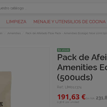
LIMPIEZA
MENAJE Y UTENSILIOS DE COCINA
ón
Amenities
Pack de Afeitado Flow Pack - Amenities Ecologic Nice 10ml (5
En stock
Pack de Afe
Amenities E
(500uds)
Ref.:
LIM012374
191,63 €
231,
Sin IVA
0,38 € por unidad