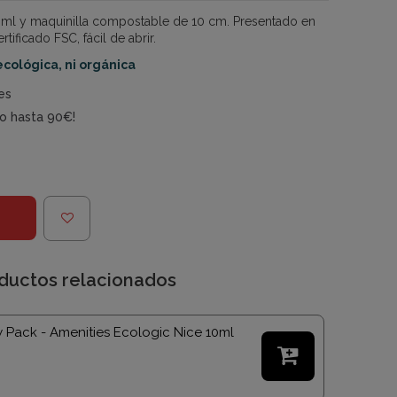
0 ml y maquinilla compostable de 10 cm. Presentado en
tificado FSC, fácil de abrir.
ecológica, ni orgánica
es
do hasta 90€!
ductos relacionados
w Pack - Amenities Ecologic Nice 10ml
