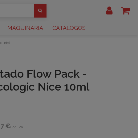
MAQUINARIA
CATÁLOGOS
00uds)
itado Flow Pack -
cologic Nice 10ml
87 €
Con IVA