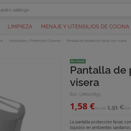
LIMPIEZA
MENAJE Y UTENSILIOS DE COCINA
ón
Mascarillas y Protección Corporal
Pantalla de protección facial con visera
En stock
Pantalla de 
visera
Ref.:
LIM007655
1,58 €
1,91 €
Sin IVA
Con 
La pantalla protección facial co
líquidos en ambientes sanitarios