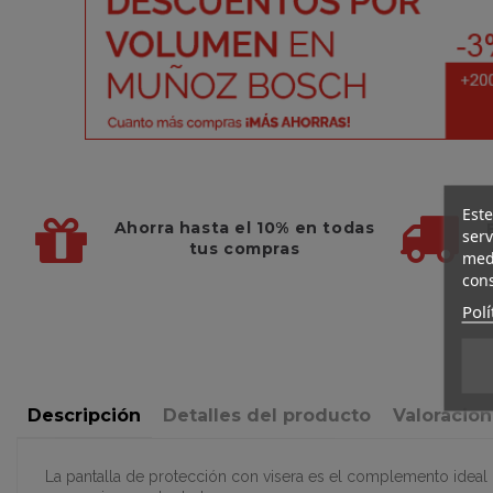
Este
Ahorra hasta el 10%
en todas
serv
tus compras
medi
cons
Polí
Descripción
Detalles del producto
Valoracio
La pantalla de protección con visera es el complemento ideal p