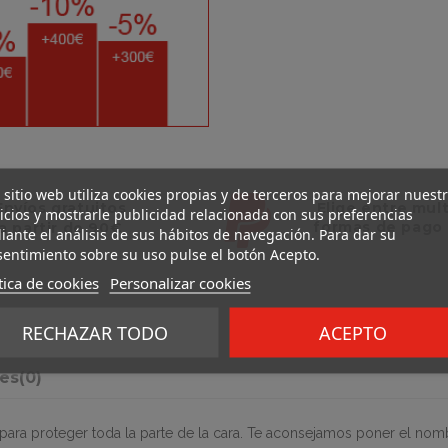
 sitio web utiliza cookies propias y de terceros para mejorar nuest
Elige entre mul
Envíos gratuitos
icios y mostrarle publicidad relacionada con sus preferencias
formas de pago
a partir de 90€
ante el análisis de sus hábitos de navegación. Para dar su
entimiento sobre su uso pulse el botón Acepto.
tica de cookies
Personalizar cookies
RECHAZAR TODO
ACEPTO
nes
(0)
ara proteger toda la parte de la cara. Te aconsejamos poner el nombre