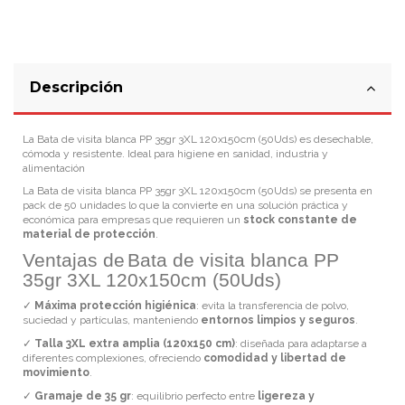
Descripción
La Bata de visita blanca PP 35gr 3XL 120x150cm (50Uds) es desechable,
cómoda y resistente. Ideal para higiene en sanidad, industria y
alimentación
La Bata de visita blanca PP 35gr 3XL 120x150cm (50Uds) se presenta en
pack de 50 unidades lo que la convierte en una solución práctica y
económica para empresas que requieren un
stock constante de
material de protección
.
Ventajas de
Bata de visita blanca PP
35gr 3XL 120x150cm (50Uds)
✓
Máxima protección higiénica
: evita la transferencia de polvo,
suciedad y partículas, manteniendo
entornos limpios y seguros
.
✓
Talla 3XL extra amplia (120x150 cm)
: diseñada para adaptarse a
diferentes complexiones, ofreciendo
comodidad y libertad de
movimiento
.
✓
Gramaje de 35 gr
: equilibrio perfecto entre
ligereza y