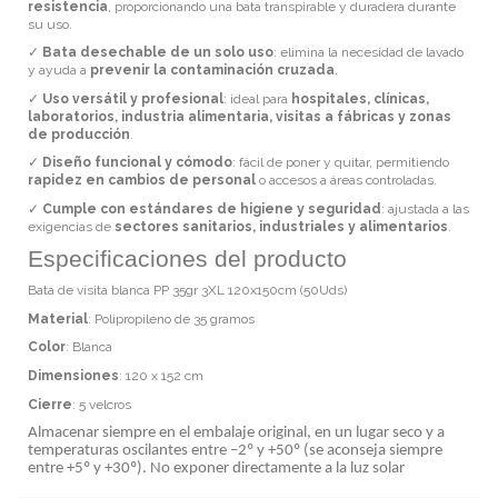
resistencia
, proporcionando una bata transpirable y duradera durante
su uso.
✓
Bata desechable de un solo uso
: elimina la necesidad de lavado
y ayuda a
prevenir la contaminación cruzada
.
✓
Uso versátil y profesional
: ideal para
hospitales, clínicas,
laboratorios, industria alimentaria, visitas a fábricas y zonas
de producción
.
✓
Diseño funcional y cómodo
: fácil de poner y quitar, permitiendo
rapidez en cambios de personal
o accesos a áreas controladas.
✓
Cumple con estándares de higiene y seguridad
: ajustada a las
exigencias de
sectores sanitarios, industriales y alimentarios
.
Especificaciones del producto
Bata de visita blanca PP 35gr 3XL 120x150cm (50Uds)
Material
: Polipropileno de 35 gramos
Color
: Blanca
Dimensiones
: 120 x 152 cm
Cierre
: 5 velcros
Almacenar siempre en el embalaje original, en un lugar seco y a
temperaturas oscilantes entre –2º y +50º (se aconseja siempre
entre +5º y +30º). No exponer directamente a la luz solar