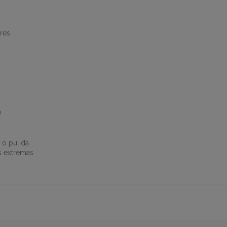
res
o
 o pulida
s extremas