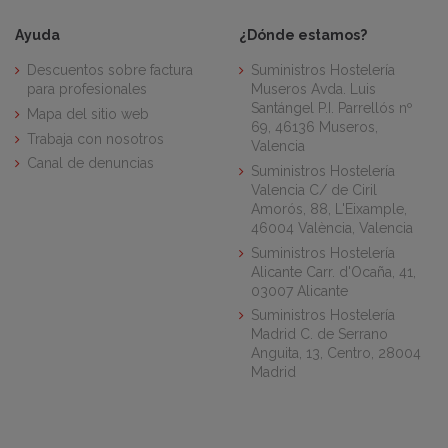
Ayuda
¿Dónde estamos?
Descuentos sobre factura
Suministros Hostelería
para profesionales
Museros Avda. Luis
Santángel P.I. Parrellós nº
Mapa del sitio web
69, 46136 Museros,
Trabaja con nosotros
Valencia
Canal de denuncias
Suministros Hostelería
Valencia C/ de Ciril
Amorós, 88, L'Eixample,
46004 València, Valencia
Suministros Hostelería
Alicante Carr. d'Ocaña, 41,
03007 Alicante
Suministros Hostelería
Madrid C. de Serrano
Anguita, 13, Centro, 28004
Madrid