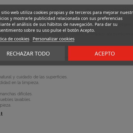
 más resistente, respetando las superficies y ofreciendo una limpieza
 sitio web utiliza cookies propias y de terceros para mejorar nuest
icios y mostrarle publicidad relacionada con sus preferencias
ante el análisis de sus hábitos de navegación. Para dar su
ntenimiento diario y mejora la experiencia de limpieza tanto en ento
entimiento sobre su uso pulse el botón Acepto.
sorbente como parquet barnizado y suelos laminados, así como muebl
tica de cookies
Personalizar cookies
ón de frescura y limpieza tras su aplicación .
RECHAZAR TODO
ACEPTO
mpieza, hostelería, oficinas y mantenimiento de grandes superficies.
atural y cuidado de las superficies.
dad en la limpieza.
anchas difíciles.
uebles lavables.
mpieza.
t