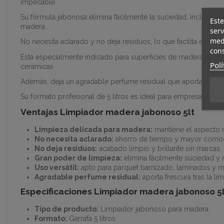
impecable.
Su fórmula jabonosa elimina fácilmente la suciedad, incluso la
Este
madera .
serv
medi
No necesita aclarado y no deja residuos, lo que facilita el ma
cons
Está especialmente indicado para superficies de madera no ab
Polí
cerámicas .
Además, deja un agradable perfume residual que aporta sensaci
Su formato profesional de 5 litros es ideal para empresas de li
Ventajas Limpiador madera jabonoso 5lt
Limpieza delicada para madera:
mantiene el aspecto n
No necesita aclarado:
ahorro de tiempo y mayor comodi
No deja residuos:
acabado limpio y brillante sin marcas.
Gran poder de limpieza:
elimina fácilmente suciedad y m
Uso versátil:
apto para parquet barnizado, laminados y m
Agradable perfume residual:
aporta frescura tras la li
Especificaciones Limpiador madera jabonoso 5l
Tipo de producto:
Limpiador jabonoso para madera
Formato:
Garrafa 5 litros