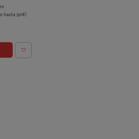
es
do hasta 90€!