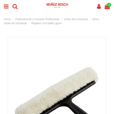
0
Inicio
Productos de Limpieza Profesional
Útiles de Limpieza
Otros
útiles de limpieza
Mojador completo 45cm