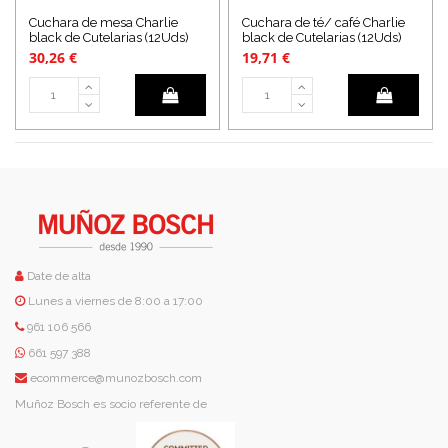
Cuchara de mesa Charlie
Cuchara de té/ café Charlie
black de Cutelarias (12Uds)
black de Cutelarias (12Uds)
30,26 €
19,71 €
Date de alta
Lunes a viernes de 8:00 a 17:00
961 106 566
661 597 388
ecommerce@munozbosch.com
Muñoz Bosch es socio referente de