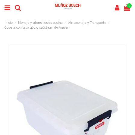
0
Inicio
Menaje y utensilios de cocina
Almacenaje y Transporte
Cubeta con tapa 40L 53x40x23cm de Araven