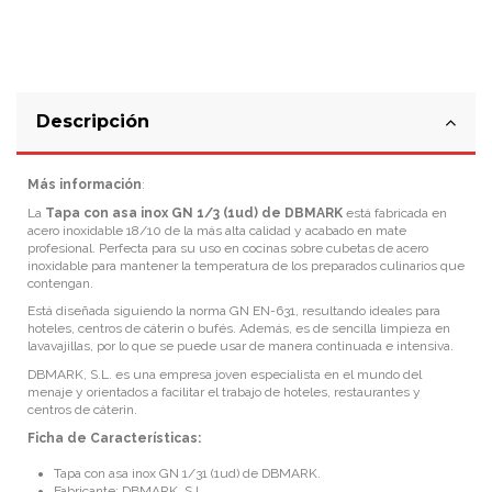
Descripción
Más información
:
La
Tapa con asa inox GN 1/3 (1ud) de DBMARK
está fabricada en
acero inoxidable 18/10 de la más alta calidad y acabado en mate
profesional. Perfecta para su uso en cocinas sobre cubetas de acero
inoxidable para mantener la temperatura de los preparados culinarios que
contengan.
Está diseñada siguiendo la norma GN EN-631, resultando ideales para
hoteles, centros de cáterin o bufés. Además, es de sencilla limpieza en
lavavajillas, por lo que se puede usar de manera continuada e intensiva.
DBMARK, S.L. es una empresa joven especialista en el mundo del
menaje y orientados a facilitar el trabajo de hoteles, restaurantes y
centros de cáterin.
Ficha de Características:
Tapa con asa inox GN 1/31 (1ud) de DBMARK.
Fabricante: DBMARK, S.L.