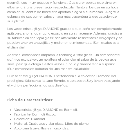
geométricos, muy práctico y funcional. Cualquier bebida que sirva en
ellos tendrá una presentación espectacular. Tanto si los usa en su hogar
como en su centro de hostelería aportará alegría a sus mesas. ¡Alegre la
estancia de sus comensales y haga más placentera la degustación de
sus platos!
Los vasos cristal 38,5cl DIAMOND gracias a su diseño son completamente
apilables, ahorrando mucho espacio en su almacenaje. Además, gracias a
su fabricación con “opal glass” son altamente resistentes a los golpes y se
pueden lavar en lavavajillas y meter en el microondas. ¡Son ideales para
el día a día!
Además, estos vasos emplean la tecnología “star glass”, un componente
químico exclusivo que no altera el color, olor ni sabor de la bebida que
sirva, pero que otorga a estos vasos un brillo y transparencia superior.
¡Sus comensales beberán de una manera saludable!
El vaso cristal 38,5cl DIAMOND pertenecen a la colección Diamond del
prestigioso fabricante italiano Bormioli que desde 1825 llevan trabajando
el vidrio y perfeccionando sus diseños.
Ficha de Características:
Vaso cristal 38,5cl DIAMOND de Bormioli.
Fabricante: Bormioli Rocco.
Colección: Diamond.
Material: Opal glass y star glass.
Libre de plomo.
Apto para lavavajillas y microondas.