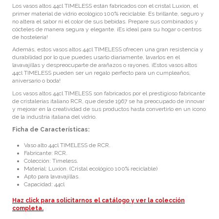
Los vasos altos 44cl TIMELESS están fabricados con el cristal Luxion, el
primer material de vidrio ecológico 100% reciclable. Es brillante, seguro y
no altera el sabor ni el color de sus bebidas. Prepare sus combinados y
cócteles de manera segura y elegante. ¡Es ideal para su hogar o centros
de hostelería!
Además, estos vasos altos 44cl TIMELESS ofrecen una gran resistencia y
durabilidad por lo que puedes usarlo diariamente, lavarlos en el
lavavajillas y despreocuparte de arañazos o rayones. ¡Estos vasos altos
44cl TIMELESS pueden ser un regalo perfecto para un cumpleaños,
aniversario o boda!
Los vasos altos 44cl TIMELESS son fabricados por el prestigioso fabricante
de cristalerías italiano RCR, que desde 1967 se ha preocupado de innovar
y mejorar en la creatividad de sus productos hasta convertirlo en un icono
de la industria italiana del vidrio.
Ficha de Características:
Vaso alto 44cl TIMELESS de RCR.
Fabricante: RCR.
Colección: Timeless.
Material: Luxion. (Cristal ecológico 100% reciclable)
Apto para lavavajillas.
Capacidad: 44cl
Haz click para solicitarnos el catálogo y ver la colección
completa.