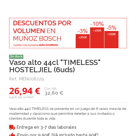
En stock
Vaso alto 44cl "TIMELESS"
HOSTELJIEL (6uds)
Ref.:
MEN008229
26,94 €
Con IVA
32,60 €
4,49 € por unidad
Vaso alto 44cl TIMELESS se presenta en un juego de 6 vasos mezcla de
modernidad y clasicismo que permitirá deleitar a sus invitados o
clientes durante toda la vida.
Entrega en 3-7 días laborales
¡Envío por 9,90€ IVA incluido hasta 90€!