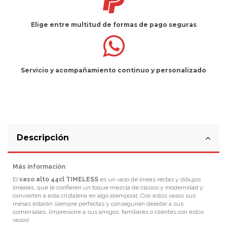
Elige entre multitud de
formas de pago seguras
Servicio
y
acompañamiento
continuo y
personalizado
Descripción
Más información
:
El
vaso alto 44cl TIMELESS
es un vaso de líneas rectas y dibujos
lineales, que le confieren un toque mezcla de clásico y modernidad y
convierten a esta cristalería en algo atemporal. Con estos vasos sus
mesas estarán siempre perfectas y conseguirán deleitar a sus
comensales. ¡Impresione a sus amigos, familiares o clientes con estos
vasos!