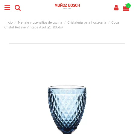
0
Inicio
Menaje y utensilios de cocina
Cristalería para hostelería
Copa
Cristal Relieve Vintage Azul 30cl (6Uds)