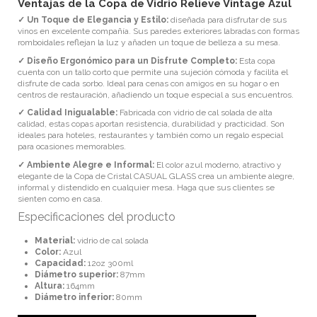
Ventajas de la Copa de Vidrio Relieve Vintage Azul
✓ Un Toque de Elegancia y Estilo:
diseñada para disfrutar de sus
vinos en excelente
compañía. Sus paredes exteriores labradas con formas
romboidales reflejan la luz y añaden un toque de belleza a su mesa.
✓ Diseño Ergonómico para un Disfrute Completo:
Esta copa
cuenta con un tallo corto
que permite una sujeción cómoda y facilita el
disfrute de cada sorbo. Ideal para cenas con amigos en su hogar o en
centros de restauración, añadiendo un toque especial a sus encuentros.
✓ Calidad Inigualable:
Fabricada con vidrio de cal solada de alta
calidad, estas copas
aportan resistencia, durabilidad y practicidad. Son
ideales para hoteles, restaurantes y también como un regalo especial
para ocasiones memorables.
✓ Ambiente Alegre e Informal:
El color azul moderno, atractivo y
elegante de la Copa de
Cristal CASUAL GLASS crea un ambiente alegre,
informal y distendido en cualquier mesa. Haga que sus clientes se
sienten como en casa.
Especificaciones del producto
Material:
vidrio de cal solada
Color:
Azul
Capacidad:
12oz 300ml
Diámetro superior:
87mm
Altura:
164mm
Diámetro inferior:
80mm