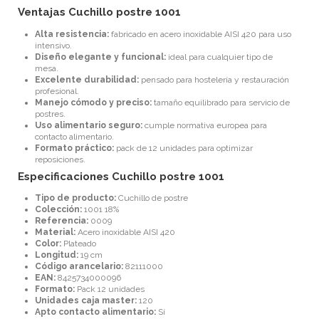
Ventajas Cuchillo postre 1001
Alta resistencia:
fabricado en acero inoxidable AISI 420 para uso
intensivo.
Diseño elegante y funcional:
ideal para cualquier tipo de
mesa.
Excelente durabilidad:
pensado para hostelería y restauración
profesional.
Manejo cómodo y preciso:
tamaño equilibrado para servicio de
postres.
Uso alimentario seguro:
cumple normativa europea para
contacto alimentario.
Formato práctico:
pack de 12 unidades para optimizar
reposiciones.
Especificaciones Cuchillo postre 1001
Tipo de producto:
Cuchillo de postre
Colección:
1001 18%
Referencia:
0009
Material:
Acero inoxidable AISI 420
Color:
Plateado
Longitud:
19 cm
Código arancelario:
82111000
EAN:
8425734000096
Formato:
Pack 12 unidades
Unidades caja master:
120
Apto contacto alimentario:
Sí