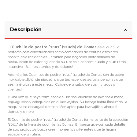
Descripción
El
Cuchillo de postre "1001" (12uds) de Comas
es el cuchillo
perfecto para colectividades como comedores de centros escolares,
hospitales o residencias. También para negocios profesionales de
restauración de catering, donde su uso va a ser continuado y a un ritmo
intensivo. ¡Son resistentes y duraderos!
Además, los Cuchillos de postre "1001" (12uds) de Comas son de acero
inoxidable 18/0, sin níquel, lo que les hace ideales para personas que
sean alérgicas a este metal. ¡Cuide de la salud de sus invitados o
clientes!
Y una vez que haya terminado de usarlos, olvídese de lavarlos a mano,
enjuáguelos y colóquelos en el lavavajillas. Su trabajo habrá finalizado, la
máquina se encargará de todo. ¡Son aptos para lavavajillas, ahorrará
tiempo y dinero!
El Cuchillo de postre "1001" (12uds) de Comas forma parte de la colección
"1001" de la firma de cuchillerías Comas. Empresa que con cada detalle
de sus productos busca crear momentos diferentes que le hagan
escapar de la rutina.