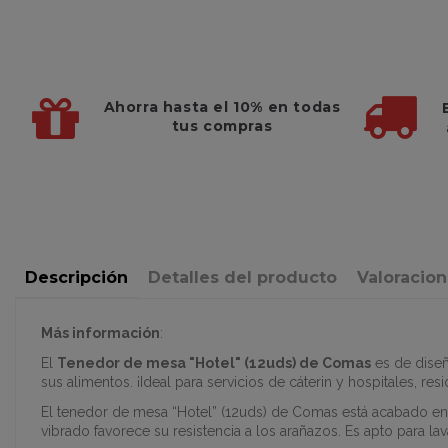
Ahorra hasta el 10%
en todas
tus compras
Descripción
Detalles del producto
Valoracio
Más información
:
El
Tenedor de mesa "Hotel" (12uds) de Comas
es de diseñ
sus alimentos. ¡Ideal para servicios de cáterin y hospitales, r
El tenedor de mesa “Hotel” (12uds) de Comas está acabado en a
vibrado favorece su resistencia a los arañazos. Es apto para la