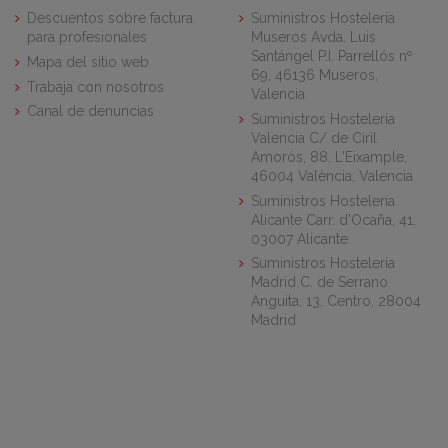
Descuentos sobre factura
Suministros Hostelería
para profesionales
Museros Avda. Luis
Santángel P.I. Parrellós nº
Mapa del sitio web
69, 46136 Museros,
Trabaja con nosotros
Valencia
Canal de denuncias
Suministros Hostelería
Valencia C/ de Ciril
Amorós, 88, L'Eixample,
46004 València, Valencia
Suministros Hostelería
Alicante Carr. d'Ocaña, 41,
03007 Alicante
Suministros Hostelería
Madrid C. de Serrano
Anguita, 13, Centro, 28004
Madrid