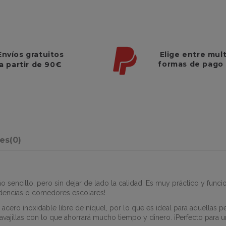
Elige entre mul
Envíos gratuitos
formas de pago
a partir de 90€
nes
(0)
o sencillo, pero sin dejar de lado la calidad. Es muy práctico y func
esidencias o comedores escolares!
cero inoxidable libre de níquel, por lo que es ideal para aquellas 
vavajillas con lo que ahorrará mucho tiempo y dinero. ¡Perfecto para 