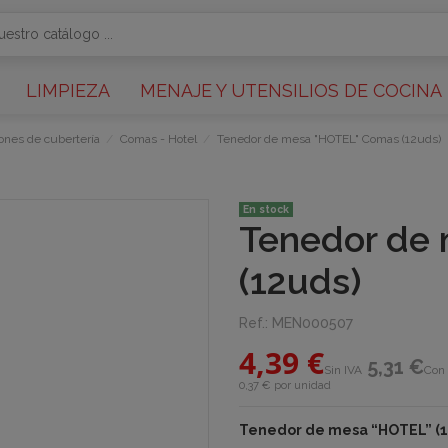
LIMPIEZA
MENAJE Y UTENSILIOS DE COCINA
ones de cubertería
Comas - Hotel
Tenedor de mesa "HOTEL" Comas (12uds)
En stock
Tenedor de
(12uds)
Ref.:
MEN000507
4,39 €
5,31 €
Sin IVA
Con 
0,37 € por unidad
Tenedor de mesa “HOTEL” (1