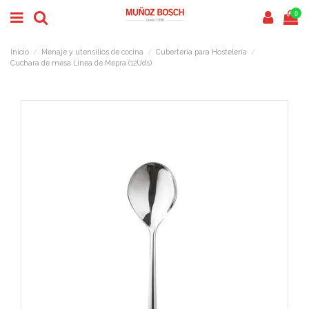
0
Inicio
Menaje y utensilios de cocina
Cubertería para Hostelería
Cuchara de mesa Linea de Mepra (12Uds)