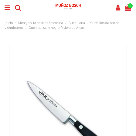
0
Inicio
Menaje y utensilios de cocina
Cuchillería
Cuchillos de cocina
y chuleteros
Cuchillo 10cm negro Riviera de Arcos