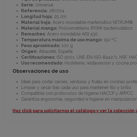
Serie:
Universal
Referencia:
280704
Longitud hoja:
25 cm
Material hoja:
Acero inoxidable martensítico NITRUM®
Material mango:
Polioximetileno (POM) bacteriostático
Remaches:
Acero inoxidable AISI 430
Temperatura máxima de uso mango:
150 ºC
Peso aproximado:
100 g
Origen:
Albacete, España
Certificaciones:
ISO 9001, UNE-EN-ISO-8442/1, NSF, H
Uso recomendado:
Hostelería, restauración y cocina pro
Observaciones de uso
Ideal para cortar carnes, verduras y frutas en cocinas profe
Limpiar y secar tras cada uso para mantener filo y brillo.
Compatible con protocolos de higiene HACCP y APPCC.
Garantiza ergonomía, seguridad e higiene en manipulación
Haz click para solicitarnos el catálogo y ver la colección