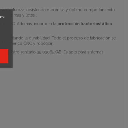
elevada dureza, resistencia mecánica y óptimo comportamiento
rias primas y lotes .
ros
ta 150 ºC. Además, incorpora la
protección bacteriostática
 aumentando la durabilidad. Todo el proceso de fabricación se
rol numérico CNC y robótica .
y registro sanitario 39.03065/AB. Es apto para sistemas