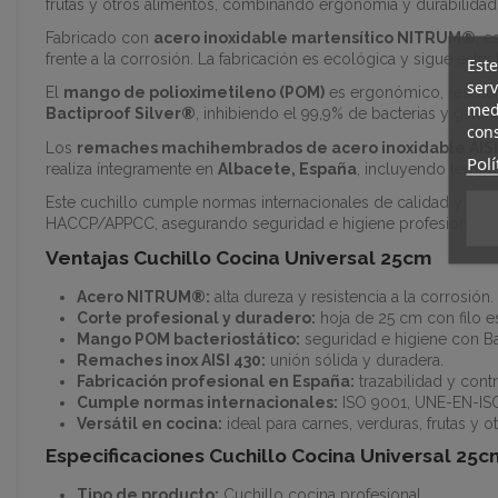
frutas y otros alimentos, combinando ergonomía y durabilidad
Fabricado con
acero inoxidable martensítico NITRUM®
, 
frente a la corrosión. La fabricación es ecológica y sigue estri
Este
serv
El
mango de polioximetileno (POM)
es ergonómico, resisten
medi
Bactiproof Silver®
, inhibiendo el 99,9% de bacterias y gara
cons
Los
remaches machihembrados de acero inoxidable AISI
Polí
realiza íntegramente en
Albacete, España
, incluyendo templ
Este cuchillo cumple normas internacionales de calidad y seg
HACCP/APPCC, asegurando seguridad e higiene profesional .
Ventajas Cuchillo Cocina Universal 25cm
Acero NITRUM®:
alta dureza y resistencia a la corrosión.
Corte profesional y duradero:
hoja de 25 cm con filo es
Mango POM bacteriostático:
seguridad e higiene con Ba
Remaches inox AISI 430:
unión sólida y duradera.
Fabricación profesional en España:
trazabilidad y contr
Cumple normas internacionales:
ISO 9001, UNE-EN-IS
Versátil en cocina:
ideal para carnes, verduras, frutas y o
Especificaciones Cuchillo Cocina Universal 25c
Tipo de producto:
Cuchillo cocina profesional