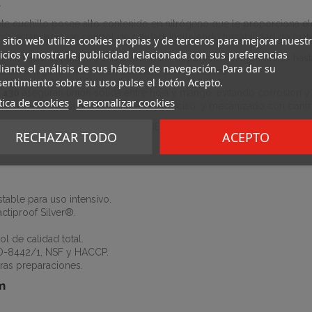
.
este cuchillo posee alto contenido en nitrógeno que le proporciona 
ctos estándares de control de calidad, incluyendo trazabilidad de mate
 sitio web utiliza cookies propias y de terceros para mejorar nuest
icios y mostrarle publicidad relacionada con sus preferencias
te a lejías, impactos y envejecimiento, soportando temperaturas has
ante el análisis de sus hábitos de navegación. Para dar su
ntizando higiene máxima en contacto con alimentos .
entimiento sobre su uso pulse el botón Acepto.
 430
aseguran unión sólida entre hoja y mango, evitando corrosión y
tica de cookies
Personalizar cookies
e y revenido para un filo duradero y preciso, y mecanizado con cont
uridad: UNE-EN-ISO-9001:2015, UNE-EN-ISO-8442/1, certificación NSF 
RECHAZAR TODO
ACEPTO
table para uso intensivo.
ctiproof Silver®.
ol de calidad total.
O-8442/1, NSF y HACCP.
tras preparaciones.
m