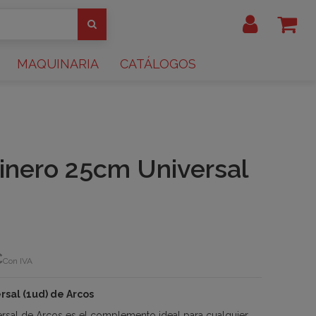
MAQUINARIA
CATÁLOGOS
cinero 25cm Universal
€
Con IVA
rsal (1ud) de Arcos
ersal de Arcos es el complemento ideal para cualquier