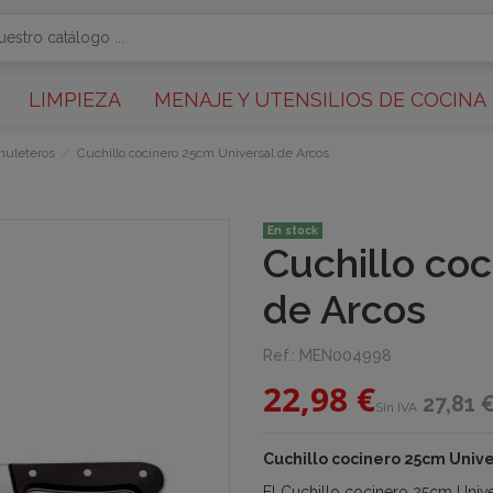
LIMPIEZA
MENAJE Y UTENSILIOS DE COCINA
chuleteros
Cuchillo cocinero 25cm Universal de Arcos
En stock
Cuchillo co
de Arcos
Ref.:
MEN004998
22,98 €
27,81 
Sin IVA
Cuchillo cocinero 25cm Unive
El Cuchillo cocinero 25cm Univ