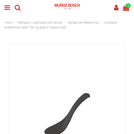
0
Inicio
Menaje y utensilios de cocina
Vajillas de Melamina
Cuchara
melamina Won Ton 14,5x9cm negra (1ud)