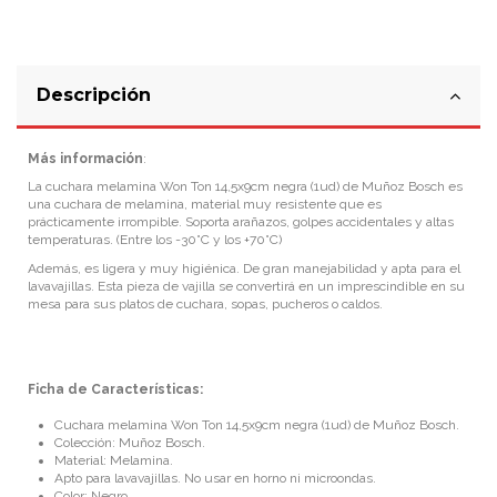
Descripción
Más información
:
La cuchara melamina Won Ton 14,5x9cm negra (1ud) de Muñoz Bosch es
una cuchara de melamina, material muy resistente que es
prácticamente irrompible. Soporta arañazos, golpes accidentales y altas
temperaturas. (Entre los -
30°C y los +70°C)
Además, es ligera y muy higiénica. De gran manejabilidad y apta para el
lavavajillas. Esta pieza de vajilla se convertirá en un imprescindible en su
mesa para sus platos de cuchara, sopas, pucheros o caldos.
Ficha de Características:
Cuchara melamina Won Ton 14,5x9cm negra (1ud) de Muñoz Bosch.
Colección: Muñoz Bosch.
Material: Melamina.
Apto para lavavajillas. No usar en horno ni microondas.
Color: Negro.