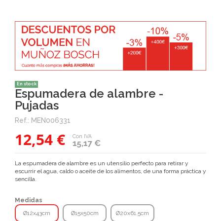
En stock
Espumadera de alambre -
Pujadas
Ref.:
MEN006331
12,54 €
Con IVA
15,17 €
La espumadera de alambre es un utensilio perfecto para retirar y
escurrir el agua, caldo o aceite de los alimentos, de una forma práctica y
sencilla.
Medidas
Ø12x43cm
Ø15x50cm
Ø20x61.5cm