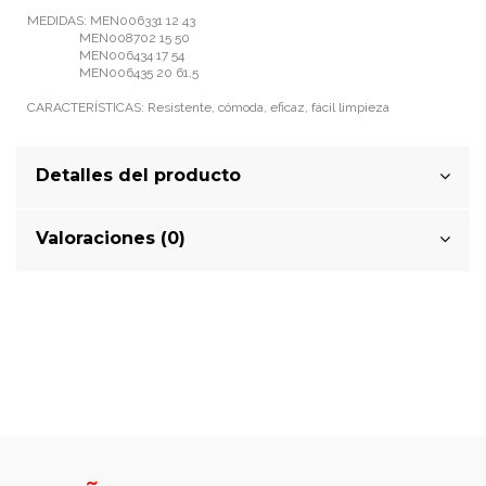
MEDIDAS: MEN006331 12 43
MEN008702 15 50
MEN006434 17 54
MEN006435 20 61,5
CARACTERÍSTICAS: Resistente, cómoda, eficaz, fácil limpieza
Detalles del producto
Valoraciones (0)