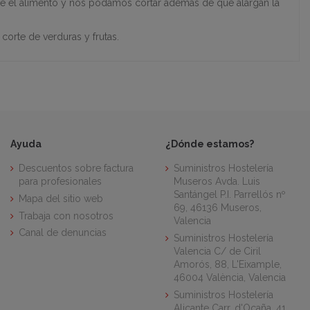
ale el alimento y nos podamos cortar además de que alargan la
l corte de verduras y frutas.
Ayuda
¿Dónde estamos?
Descuentos sobre factura
Suministros Hostelería
para profesionales
Museros Avda. Luis
Santángel P.I. Parrellós nº
Mapa del sitio web
69, 46136 Museros,
Trabaja con nosotros
Valencia
Canal de denuncias
Suministros Hostelería
Valencia C/ de Ciril
Amorós, 88, L'Eixample,
46004 València, Valencia
Suministros Hostelería
Alicante Carr. d'Ocaña, 41,