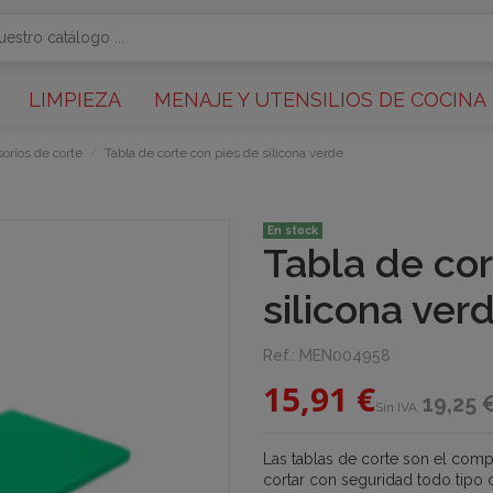
LIMPIEZA
MENAJE Y UTENSILIOS DE COCINA
orios de corte
Tabla de corte con pies de silicona verde
En stock
Tabla de cor
silicona ver
Ref.:
MEN004958
15,91 €
19,25 
Sin IVA
Las tablas de corte son el comp
cortar con seguridad todo tipo 