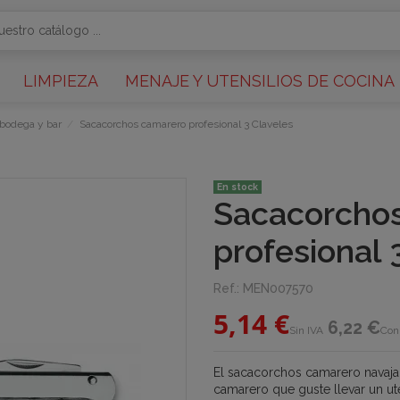
LIMPIEZA
MENAJE Y UTENSILIOS DE COCINA
 bodega y bar
Sacacorchos camarero profesional 3 Claveles
En stock
Sacacorcho
profesional 
Ref.:
MEN007570
5,14 €
6,22 €
Sin IVA
Con
El sacacorchos camarero navaja
camarero que guste llevar un ut