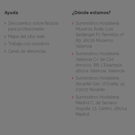
Ayuda
¿Dónde estamos?
Descuentos sobre factura
Suministros Hostelería
para profesionales
Museros Avda. Luis
Santángel P.I. Parrellós nº
Mapa del sitio web
69, 46136 Museros,
Trabaja con nosotros
Valencia
Canal de denuncias
Suministros Hostelería
Valencia C/ de Ciril
Amorós, 88, L'Eixample,
46004 València, Valencia
Suministros Hostelería
Alicante Carr. d'Ocaña, 41,
03007 Alicante
Suministros Hostelería
Madrid C. de Serrano
Anguita, 13, Centro, 28004
Madrid