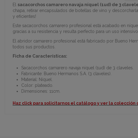
El
sacacorchos camarero navaja níquel (1ud) de 3 clavel
chapa, retirar encapsulados de botellas de vino y descorcharla
y eficientes!
Este sacacorchos camarero profesional está acabado en níquel 
gracias a su resistencia y resulta perfecto para un uso intensiv
El abridor camarero profesional está fabricado por Bueno Herma
todos sus productos.
Ficha de Características:
Sacacorchos camarero navaja níquel (1ud) de 3 claveles.
Fabricante: Bueno Hermanos S.A. (3 claveles).
Material: Níquel.
Color: plateado.
Dimensiones: 11cm.
Haz click para solicitarnos el catálogo y ver la colección