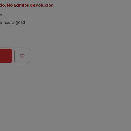
ido. No admite devolución
es
do hasta 90€!