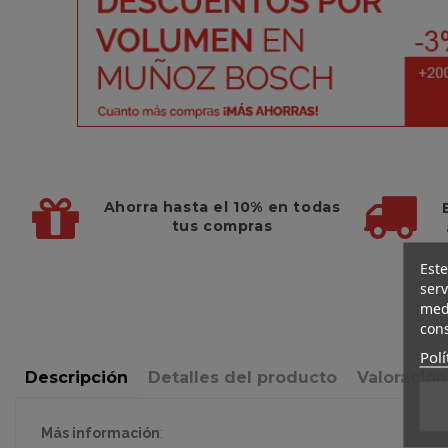
Ahorra hasta el 10%
en todas
tus compras
Este
serv
medi
cons
Polí
Descripción
Detalles del producto
Valoracio
Más información
: