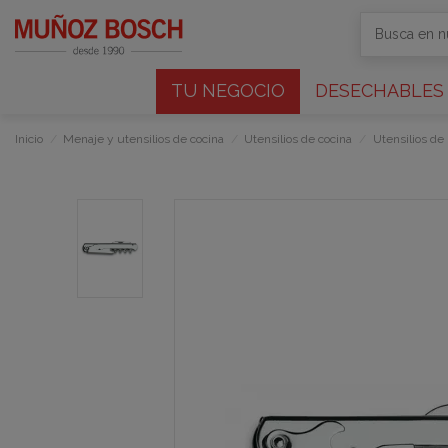
TU NEGOCIO
DESECHABLES
Inicio
Menaje y utensilios de cocina
Utensilios de cocina
Utensilios de