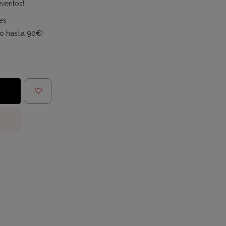
eventos!
es
do hasta 90€!