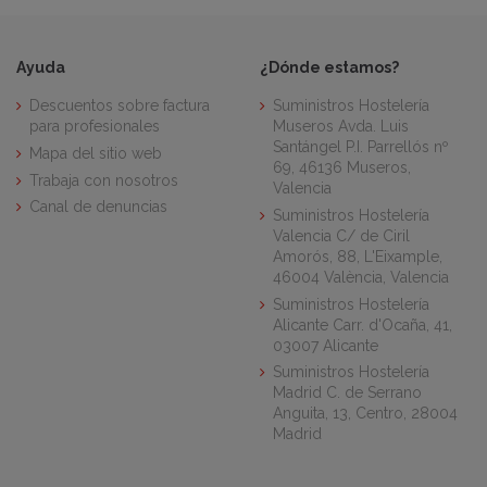
Ayuda
¿Dónde estamos?
Descuentos sobre factura
Suministros Hostelería
para profesionales
Museros Avda. Luis
Santángel P.I. Parrellós nº
Mapa del sitio web
69, 46136 Museros,
Trabaja con nosotros
Valencia
Canal de denuncias
Suministros Hostelería
Valencia C/ de Ciril
Amorós, 88, L'Eixample,
46004 València, Valencia
Suministros Hostelería
Alicante Carr. d'Ocaña, 41,
03007 Alicante
Suministros Hostelería
Madrid C. de Serrano
Anguita, 13, Centro, 28004
Madrid