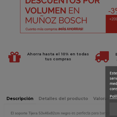
Ahorra hasta el 10%
en todas
tus compras
Este
serv
medi
cons
Polí
Descripción
Detalles del producto
Valoracio
El soporte Tijera 53x46x82cm negro
es perfecta para bandeja c