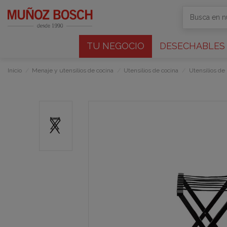
TU NEGOCIO
DESECHABLES
Inicio
Menaje y utensilios de cocina
Utensilios de cocina
Utensilios de