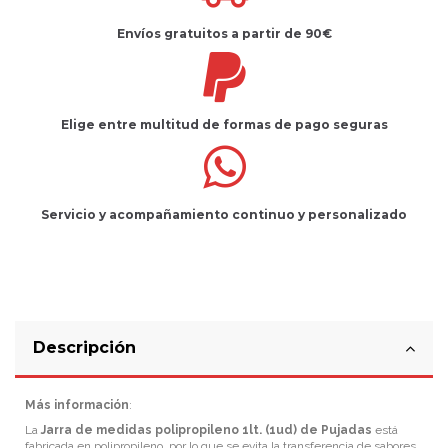
Envíos gratuitos
a partir de 90€
Elige entre multitud de
formas de pago seguras
Servicio
y
acompañamiento
continuo y
personalizado
Descripción
Más información
:
La
Jarra de medidas polipropileno 1lt. (1ud) de Pujadas
está
fabricada en polipropileno, por lo que se evita la transferencia de sabores