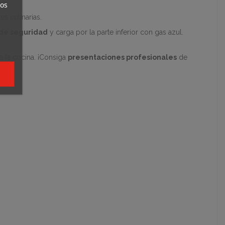
ros
s culinarias.
 de seguridad
y carga por la parte inferior con gas azul.
a la cocina. ¡Consiga
presentaciones profesionales
de