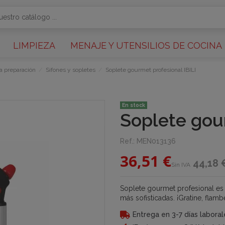
LIMPIEZA
MENAJE Y UTENSILIOS DE COCINA
ra preparación
Sifones y sopletes
Soplete gourmet profesional IBILI
En stock
Soplete gour
Ref.:
MEN013136
36,51 €
44,18 
Sin IVA
Soplete gourmet profesional es 
más sofisticadas. ¡Gratine, fla
Entrega en 3-7 días laboral