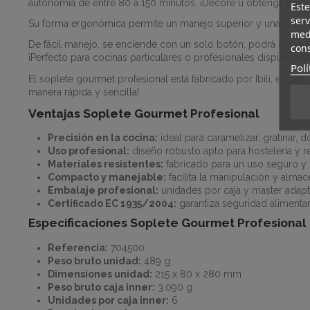
autonomía de entre 80 a 150 minutos. ¡Decore u obtenga nuevos
Este
serv
Su forma ergonómica permite un manejo superior y una precisi
medi
De fácil manejo, se enciende con un solo botón, podrá dar el 
cons
¡Perfecto para cocinas particulares o profesionales dispuestas 
Polí
El soplete gourmet profesional está fabricado por Ibili, empr
manera rápida y sencilla!
Ventajas Soplete Gourmet Profesional
Precisión en la cocina:
ideal para caramelizar, gratinar, do
Uso profesional:
diseño robusto apto para hostelería y r
Materiales resistentes:
fabricado para un uso seguro y
Compacto y manejable:
facilita la manipulación y alma
Embalaje profesional:
unidades por caja y master adapt
Certificado EC 1935/2004:
garantiza seguridad alimenta
Especificaciones Soplete Gourmet Profesional
Referencia:
704500
Peso bruto unidad:
489 g
Dimensiones unidad:
215 x 80 x 280 mm
Peso bruto caja inner:
3.090 g
Unidades por caja inner:
6