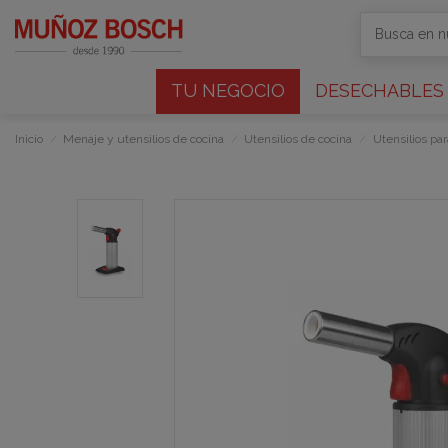
TU NEGOCIO
DESECHABLES
Inicio
Menaje y utensilios de cocina
Utensilios de cocina
Utensilios pa