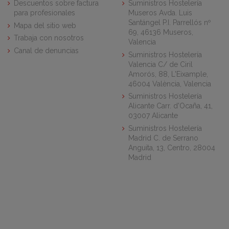
Descuentos sobre factura
Suministros Hostelería
para profesionales
Museros Avda. Luis
Santángel P.I. Parrellós nº
Mapa del sitio web
69, 46136 Museros,
Trabaja con nosotros
Valencia
Canal de denuncias
Suministros Hostelería
Valencia C/ de Ciril
Amorós, 88, L'Eixample,
46004 València, Valencia
Suministros Hostelería
Alicante Carr. d'Ocaña, 41,
03007 Alicante
Suministros Hostelería
Madrid C. de Serrano
Anguita, 13, Centro, 28004
Madrid