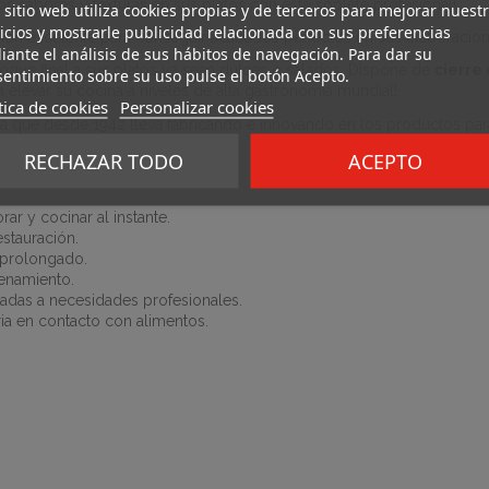
 sabores y texturas en sus platos con este soplete profesional!
 sitio web utiliza cookies propias y de terceros para mejorar nuest
icios y mostrarle publicidad relacionada con sus preferencias
ón excelente para conseguir acabados perfectos en sus elaboracione
ante el análisis de sus hábitos de navegación. Para dar su
toque final a sus platos ya sean dulces o salados. Dispone de
cierre
entimiento sobre su uso pulse el botón Acepto.
a elevar su cocina a niveles de alta gastronomía mundial!
tica de cookies
Personalizar cookies
esa que desde 1942 lleva fabricando e innovando en los productos par
RECHAZAR TODO
ACEPTO
rar y cocinar al instante.
estauración.
 prolongado.
cenamiento.
adas a necesidades profesionales.
ria en contacto con alimentos.