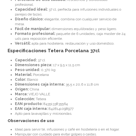
profesional.
Capacidad ideal:
37 cl, perfecta para infusiones individuales o
parejas de tazas.
Diseño clásico:
elegante, combina con cualquier servicio de
mesa.
Fácil de manipular:
dimensiones equilibradas y peso ligero.
Formato profesional:
paquete de 6 unidades, caja master de 24
uds para reposición eficiente.
Versátil:
apta para hostelería, restauración y uso doméstico.
Especificaciones Tetera Porcelana 37cl
Capacidad:
37 cl
Dimensiones pieza:
17 x 9,5 x 11,5 cm
Peso unidad:
0,370 kg
Material:
Porcelana
Color:
Blanco
Dimensiones caja interna:
35,5 x 20,6 x 11,8 cm
Origen:
China
Marca:
VIEJO VALLE
Colección:
Tetera
EAN producto:
8435133835564
EAN caja interna:
8428141098977
Apto para lavavajillas y microondas.
Observaciones de uso
Ideal para servir té, infusiones y café en hostelería o en el hogar.
Manipular con cuidado para evitar golpes o caídas.