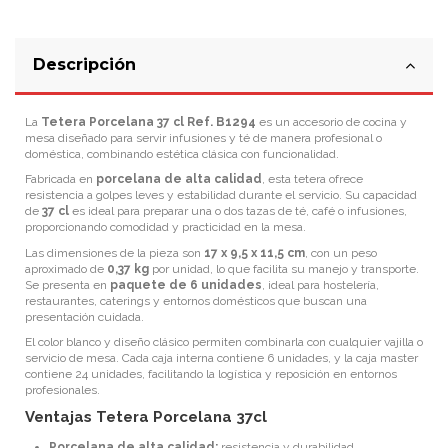
Descripción
La
Tetera Porcelana 37 cl Ref. B1294
es un accesorio de cocina y
mesa diseñado para servir infusiones y té de manera profesional o
doméstica, combinando estética clásica con funcionalidad.
Fabricada en
porcelana de alta calidad
, esta tetera ofrece
resistencia a golpes leves y estabilidad durante el servicio. Su capacidad
de
37 cl
es ideal para preparar una o dos tazas de té, café o infusiones,
proporcionando comodidad y practicidad en la mesa.
Las dimensiones de la pieza son
17 x 9,5 x 11,5 cm
, con un peso
aproximado de
0,37 kg
por unidad, lo que facilita su manejo y transporte.
Se presenta en
paquete de 6 unidades
, ideal para hostelería,
restaurantes, caterings y entornos domésticos que buscan una
presentación cuidada.
El color blanco y diseño clásico permiten combinarla con cualquier vajilla o
servicio de mesa. Cada caja interna contiene 6 unidades, y la caja master
contiene 24 unidades, facilitando la logística y reposición en entornos
profesionales.
Ventajas Tetera Porcelana 37cl
Porcelana de alta calidad:
resistencia y durabilidad