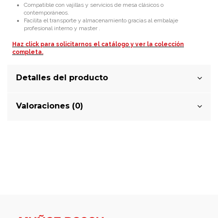
Compatible con vajillas y servicios de mesa clásicos o
contemporáneos.
Facilita el transporte y almacenamiento gracias al embalaje
profesional interno y master .
Haz click para solicitarnos el catálogo y ver la colección
completa.
Detalles del producto
Valoraciones (0)