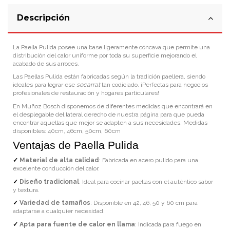
Descripción
La Paella Pulida posee una base ligeramente cóncava que permite una
distribución del calor uniforme por toda su superficie mejorando el
acabado de sus arroces.
Las Paellas Pulida están fabricadas según la tradición paellera, siendo
ideales para lograr ese
socarrat
tan codiciado. ¡Perfectas para negocios
profesionales de restauración y hogares particulares!
En Muñoz Bosch disponemos de diferentes medidas que encontrará en
el desplegable del lateral derecho de nuestra página para que pueda
encontrar aquellas que mejor se adapten a sus necesidades. Medidas
disponibles: 40cm, 46cm, 50cm, 60cm
Ventajas de Paella Pulida
✓
Material de alta calidad
: Fabricada en acero pulido para una
excelente conducción del calor.
✓
Diseño tradicional
: Ideal para cocinar paellas con el auténtico sabor
y textura.
✓
Variedad de tamaños
: Disponible en 42, 46, 50 y 60 cm para
adaptarse a cualquier necesidad.
✓
Apta para fuente de calor en llama
: Indicada para fuego en