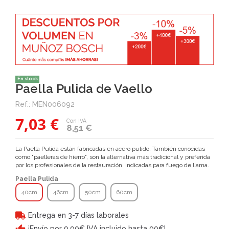
En stock
Paella Pulida de Vaello
Ref.:
MEN006092
7,03 €
Con IVA
8,51 €
La Paella Pulida están fabricadas en acero pulido. También conocidas
como "paelleras de hierro", son la alternativa más tradicional y preferida
por los profesionales de la restauración. Indicadas para fuego de llama.
Paella Pulida
40cm
46cm
50cm
60cm
Entrega en 3-7 días laborales
¡Envío por 9,90€ IVA incluido hasta 90€!