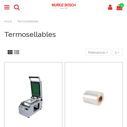
0
Inicio
Termosellables
Termosellables
Relevancia
5