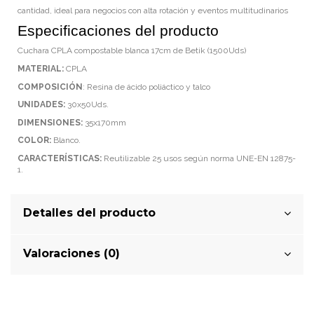
cantidad, ideal para negocios con alta rotación y eventos multitudinarios
Especificaciones del producto
Cuchara CPLA compostable blanca 17cm de Betik (1500Uds)
MATERIAL:
CPLA
COMPOSICIÓN
: Resina de ácido poliáctico y talco
UNIDADES:
30x50Uds.
DIMENSIONES:
35x170mm
COLOR:
Blanco.
CARACTERÍSTICAS:
Reutilizable 25 usos según norma UNE-EN 12875-
1.
Detalles del producto
Valoraciones (0)